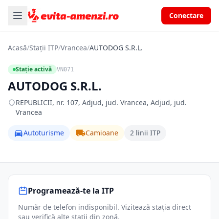
Conectare
Acasă
/
Stații ITP
/
Vrancea
/
AUTODOG S.R.L.
Stație activă
VN071
AUTODOG S.R.L.
REPUBLICII, nr. 107, Adjud, jud. Vrancea, Adjud, jud.
Vrancea
Autoturisme
Camioane
2 linii ITP
Programează-te la ITP
Număr de telefon indisponibil. Vizitează stația direct
sau verifică alte stații din zonă.