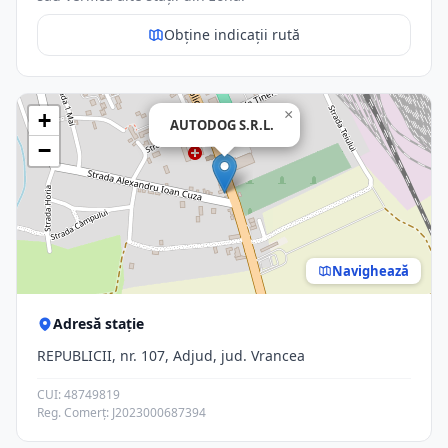
Obține indicații rută
×
+
AUTODOG S.R.L.
−
Navighează
Adresă stație
REPUBLICII, nr. 107, Adjud, jud. Vrancea
CUI: 48749819
Reg. Comerț: J2023000687394