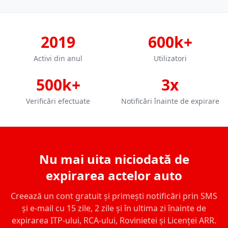
2019
600k+
Activi din anul
Utilizatori
500k+
3x
Verificări efectuate
Notificări înainte de expirare
Nu mai uita niciodată de
expirarea actelor auto
Creează un cont gratuit și primești notificări prin SMS
și e-mail cu 15 zile, 2 zile și în ultima zi înainte de
expirarea ITP-ului, RCA-ului, Rovinietei și Licenței ARR.