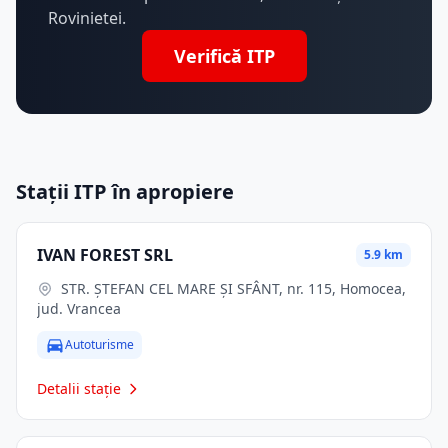
Rovinietei.
Verifică ITP
Stații ITP în apropiere
IVAN FOREST SRL
5.9 km
STR. ŞTEFAN CEL MARE ŞI SFÂNT, nr. 115, Homocea,
jud. Vrancea
Autoturisme
Detalii stație