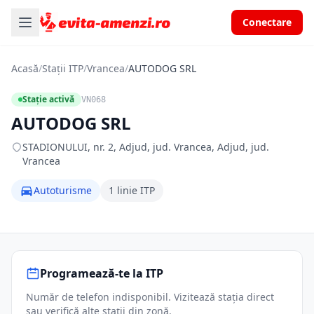
Conectare
Acasă
/
Stații ITP
/
Vrancea
/
AUTODOG SRL
Stație activă
VN068
AUTODOG SRL
STADIONULUI, nr. 2, Adjud, jud. Vrancea, Adjud, jud.
Vrancea
Autoturisme
1 linie ITP
Programează-te la ITP
Număr de telefon indisponibil. Vizitează stația direct
sau verifică alte stații din zonă.