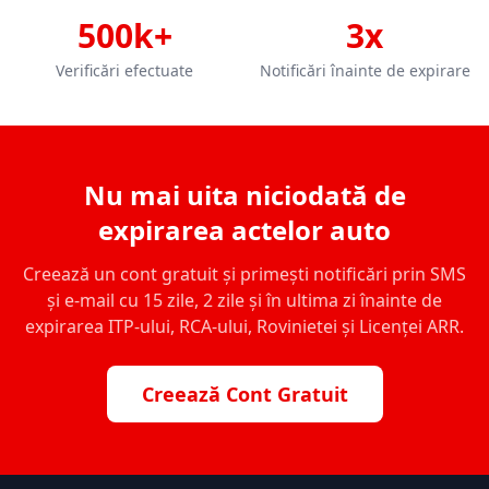
500k+
3x
Verificări efectuate
Notificări înainte de expirare
Nu mai uita niciodată de
expirarea actelor auto
Creează un cont gratuit și primești notificări prin SMS
și e-mail cu 15 zile, 2 zile și în ultima zi înainte de
expirarea ITP-ului, RCA-ului, Rovinietei și Licenței ARR.
Creează Cont Gratuit