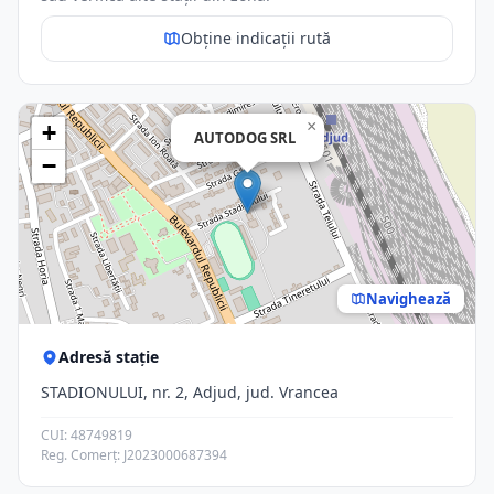
Obține indicații rută
×
+
AUTODOG SRL
−
Navighează
Adresă stație
STADIONULUI, nr. 2, Adjud, jud. Vrancea
CUI: 48749819
Reg. Comerț: J2023000687394