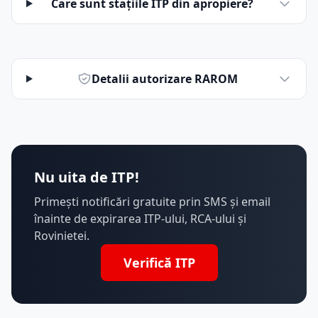
Care sunt stațiile ITP din apropiere?
Detalii autorizare RAROM
Nu uita de ITP!
Primești notificări gratuite prin SMS și email
înainte de expirarea ITP-ului, RCA-ului și
Rovinietei.
Verifică ITP