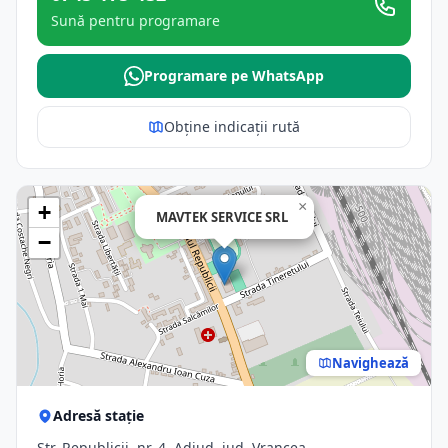
Sună pentru programare
Programare pe WhatsApp
Obține indicații rută
×
+
MAVTEK SERVICE SRL
−
Navighează
Adresă stație
Str. Republicii, nr. 4, Adjud, jud. Vrancea