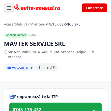
Conectare
Acasă
/
Stații ITP
/
Vrancea
/
MAVTEK SERVICE SRL
Stație activă
VN049
MAVTEK SERVICE SRL
Str. Republicii, nr. 4, Adjud, jud. Vrancea, Adjud, jud.
Vrancea
Autoturisme
1 linie ITP
Programează-te la ITP
0745 175 432