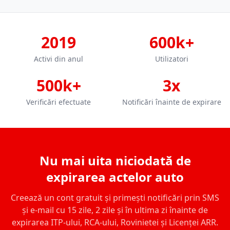
2019
600k+
Activi din anul
Utilizatori
500k+
3x
Verificări efectuate
Notificări înainte de expirare
Nu mai uita niciodată de
expirarea actelor auto
Creează un cont gratuit și primești notificări prin SMS
și e-mail cu 15 zile, 2 zile și în ultima zi înainte de
expirarea ITP-ului, RCA-ului, Rovinietei și Licenței ARR.