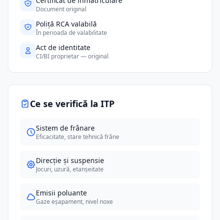
Certificat de înmatriculare
Document original
Poliță RCA valabilă
În perioada de valabilitate
Act de identitate
CI/BI proprietar — original
Ce se verifică la ITP
Sistem de frânare
Eficacitate, stare tehnică frâne
Direcție și suspensie
Jocuri, uzură, etanșeitate
Emisii poluante
Gaze eșapament, nivel noxe