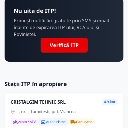
Nu uita de ITP!
Primești notificări gratuite prin SMS și email
înainte de expirarea ITP-ului, RCA-ului și
Rovinietei.
Verifică ITP
Stații ITP în apropiere
CRISTALGIM TEHNIC SRL
4.9 km
-, nr. -, Lamotesti, jud. Vrancea
Moto / ATV
Autoturisme
Camioane