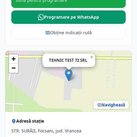
Sună pentru programare
Programare pe WhatsApp
Obține indicații rută
×
+
TEHNIC TEST 72 SRL
−
Navighează
Adresă stație
STR. SURĂII, Focsani, jud. Vrancea