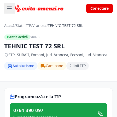
Conectare
Acasă
/
Stații ITP
/
Vrancea
/
TEHNIC TEST 72 SRL
Stație activă
VN073
TEHNIC TEST 72 SRL
STR. SURĂII, Focsani, jud. Vrancea, Focsani, jud. Vrancea
Autoturisme
Camioane
2 linii ITP
Programează-te la ITP
0764 390 097