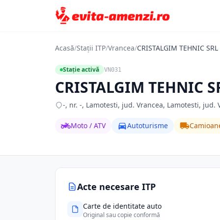
Acasă
/
Stații ITP
/
Vrancea
/
CRISTALGIM TEHNIC SRL
Stație activă
VN031
CRISTALGIM TEHNIC S
-, nr. -, Lamotesti, jud. Vrancea, Lamotesti, jud.
Moto / ATV
Autoturisme
Camioan
Acte necesare ITP
Carte de identitate auto
Original sau copie conformă