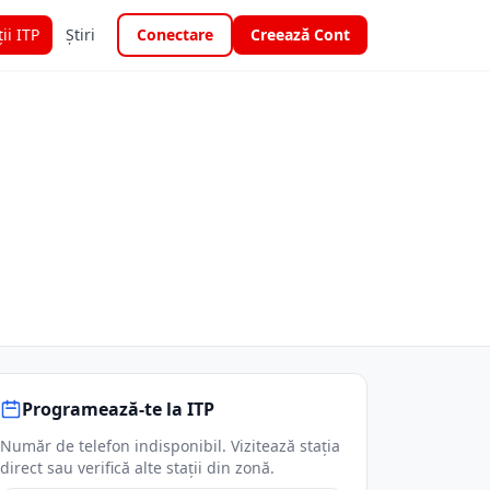
ții ITP
Știri
Conectare
Creează Cont
Programează-te la ITP
Număr de telefon indisponibil. Vizitează stația
direct sau verifică alte stații din zonă.