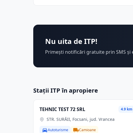
Nu uita de ITP!
Primești notificări gratuite prin SMS și 
Stații ITP în apropiere
TEHNIC TEST 72 SRL
4.9 km
STR. SURĂII, Focsani, jud. Vrancea
Autoturisme
Camioane