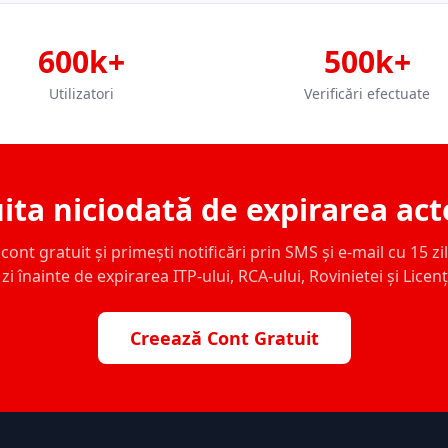
600k+
500k+
Utilizatori
Verificări efectuate
ita niciodată de expirarea act
ont gratuit și primești notificări prin SMS și e-mail cu 15 zile,
zi înainte de expirarea ITP-ului, RCA-ului, Rovinietei și Licen
Creează Cont Gratuit