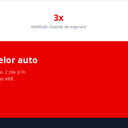
3x
Notificări înainte de expirare
elor auto
 2 zile și în
ței ARR.