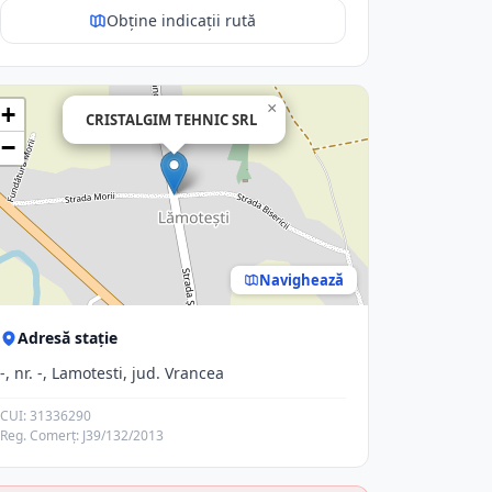
Obține indicații rută
×
+
CRISTALGIM TEHNIC SRL
−
Navighează
Adresă stație
-, nr. -, Lamotesti, jud. Vrancea
CUI: 31336290
Reg. Comerț: J39/132/2013