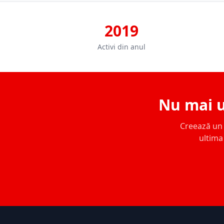
2019
Activi din anul
Nu mai u
Creează un c
ultima 