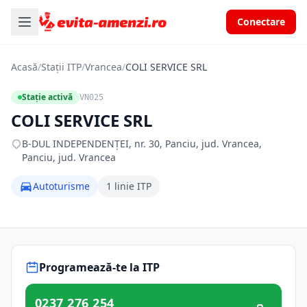
Conectare
Acasă
/
Stații ITP
/
Vrancea
/
COLI SERVICE SRL
Stație activă
VN025
COLI SERVICE SRL
B-DUL INDEPENDENŢEI, nr. 30, Panciu, jud. Vrancea,
Panciu, jud. Vrancea
Autoturisme
1 linie ITP
Programează-te la ITP
0237 276 254