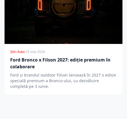
Știri Auto
·
20 mai 2026
Ford Bronco x Filson 2027: ediție premium în
colaborare
Ford și brandul outdoor Filson lansează în 2027 o ediție
specială premium a Bronco-ului, cu dezvăluire
completă pe 3 iunie.