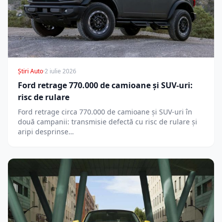
Știri Auto
·
2 iulie 2026
Ford retrage 770.000 de camioane și SUV-uri:
risc de rulare
Ford retrage circa 770.000 de camioane și SUV-uri în
două campanii: transmisie defectă cu risc de rulare și
aripi desprinse…