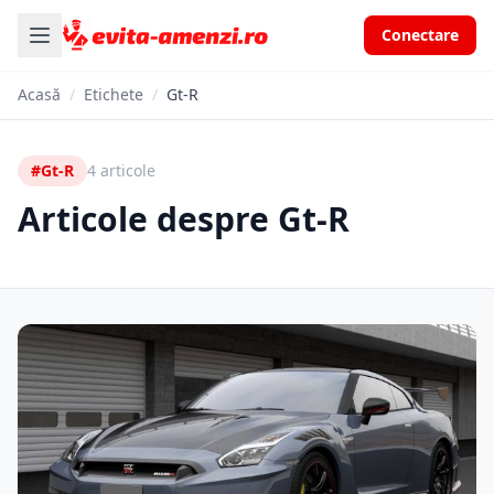
Conectare
Acasă
/
Etichete
/
Gt-R
#Gt-R
4 articole
Articole despre Gt-R