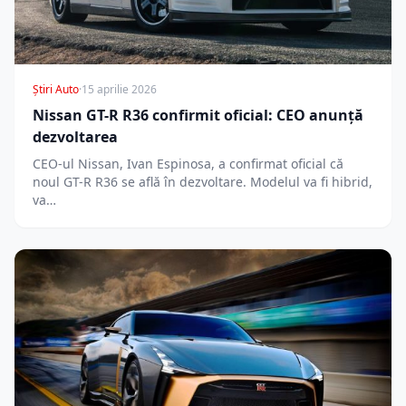
Știri Auto
·
15 aprilie 2026
Nissan GT-R R36 confirmit oficial: CEO anunță
dezvoltarea
CEO-ul Nissan, Ivan Espinosa, a confirmat oficial că
noul GT-R R36 se află în dezvoltare. Modelul va fi hibrid,
va…