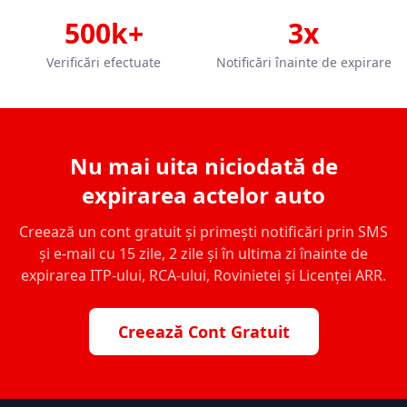
500k+
3x
Verificări efectuate
Notificări înainte de expirare
Nu mai uita niciodată de
expirarea actelor auto
Creează un cont gratuit și primești notificări prin SMS
și e-mail cu 15 zile, 2 zile și în ultima zi înainte de
expirarea ITP-ului, RCA-ului, Rovinietei și Licenței ARR.
Creează Cont Gratuit