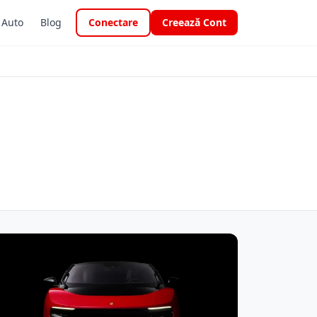
i Auto
Blog
Conectare
Creează Cont