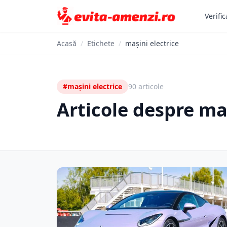
Verific
Acasă
/
Etichete
/
mașini electrice
#mașini electrice
90 articole
Articole despre maș