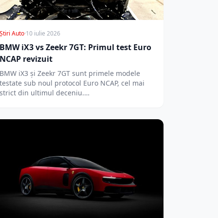
Știri Auto
·
10 iulie 2026
BMW iX3 vs Zeekr 7GT: Primul test Euro
NCAP revizuit
BMW iX3 și Zeekr 7GT sunt primele modele
testate sub noul protocol Euro NCAP, cel mai
strict din ultimul deceniu.…