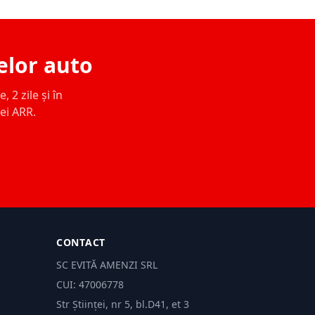
elor auto
 2 zile și în
ței ARR.
CONTACT
SC EVITĂ AMENZI SRL
CUI: 47006778
Str Științei, nr 5, bl.D41, et 3