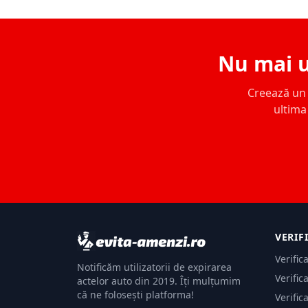
Nu mai u
Creează un c
ultima 
VERIF
Verific
Notificăm utilizatorii de expirarea
Verific
actelor auto din 2019. Îți mulțumim
că ne folosești platforma!
Verific