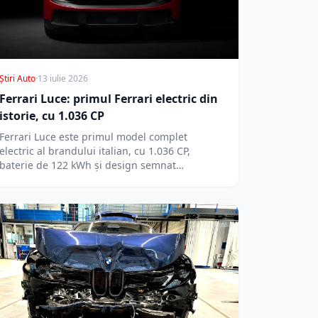
Știri Auto
·
13 iulie 2026
Ferrari Luce: primul Ferrari electric din
istorie, cu 1.036 CP
Ferrari Luce este primul model complet
electric al brandului italian, cu 1.036 CP,
baterie de 122 kWh și design semnat…