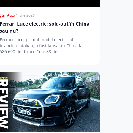
Știri Auto
·
1 iulie 2026
Ferrari Luce electric: sold-out în China
sau nu?
Ferrari Luce, primul model electric al
brandului italian, a fost lansat în China la
586.600 de dolari. Cele 88 de…