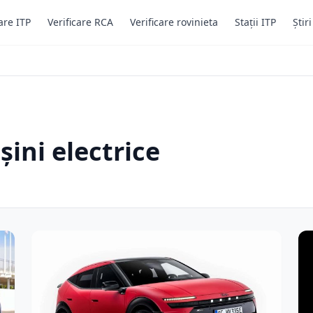
are ITP
Verificare RCA
Verificare rovinieta
Stații ITP
Știr
ini electrice