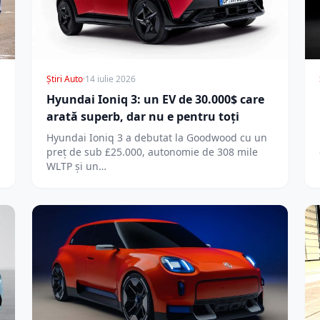
Știri Auto
·
14 iulie 2026
Hyundai Ioniq 3: un EV de 30.000$ care
arată superb, dar nu e pentru toți
Hyundai Ioniq 3 a debutat la Goodwood cu un
preț de sub £25.000, autonomie de 308 mile
WLTP și un…