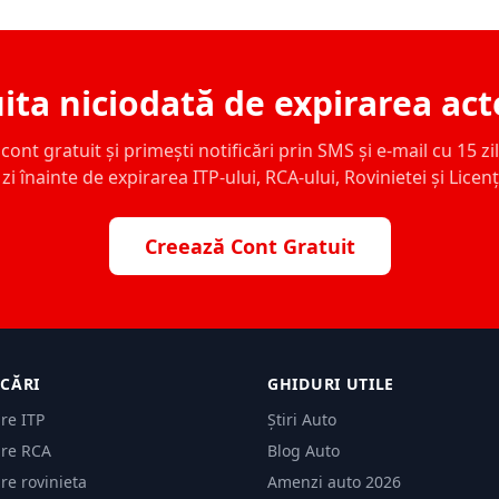
ita niciodată de expirarea act
ont gratuit și primești notificări prin SMS și e-mail cu 15 zile,
zi înainte de expirarea ITP-ului, RCA-ului, Rovinietei și Licen
Creează Cont Gratuit
ICĂRI
GHIDURI UTILE
are ITP
Știri Auto
are RCA
Blog Auto
are rovinieta
Amenzi auto 2026