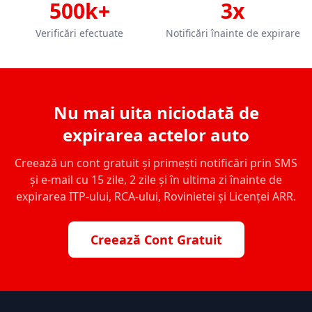
500k+
3x
Verificări efectuate
Notificări înainte de expirare
Nu mai uita niciodată de
expirarea actelor auto
Creează un cont gratuit și primești notificări prin SMS
și e-mail cu 15 zile, 2 zile și în ultima zi înainte de
expirarea ITP-ului, RCA-ului, Rovinietei și Licenței ARR.
Creează Cont Gratuit