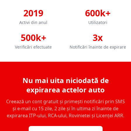
2019
600k+
Activi din anul
Utilizatori
500k+
3x
Verificări efectuate
Notificări înainte de expirare
Nu mai uita niciodată de
expirarea actelor auto
Creează un cont gratuit și primești notificări prin SMS
și e-mail cu 15 zile, 2 zile și în ultima zi înainte de
expirarea ITP-ului, RCA-ului, Rovinietei și Licenței ARR.