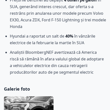
Prețurile benzinei au depășit
4 dolari pe galon
în
SUA, generând interes crescut, dar oferta s-a
restrâns prin anularea unor modele precum Volvo
EX30, Acura ZDX, Ford F-150 Lightning și trei modele
Honda
Hyundai a raportat un salt de
40%
în vânzările
electrice de la februarie la martie în SUA
Analiștii BloombergNEF avertizează că America
riscă să rămână în afara valului global de adoptare
a vehiculelor electrice din cauza retragerii
producătorilor auto de pe segmentul electric
Galerie foto