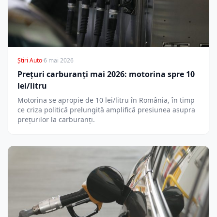
Știri Auto
·
6 mai 2026
Prețuri carburanți mai 2026: motorina spre 10
lei/litru
Motorina se apropie de 10 lei/litru în România, în timp
ce criza politică prelungită amplifică presiunea asupra
prețurilor la carburanți.