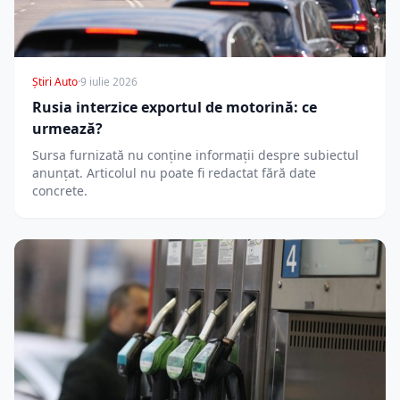
Știri Auto
·
9 iulie 2026
Rusia interzice exportul de motorină: ce
urmează?
Sursa furnizată nu conține informații despre subiectul
anunțat. Articolul nu poate fi redactat fără date
concrete.