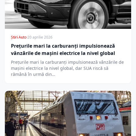
Știri Auto
·
20 aprilie 2026
Prețurile mari la carburanți impulsionează
vânzările de mașini electrice la nivel global
Prețurile mari la carburanți impulsionează vânzările de
mașini electrice la nivel global, dar SUA riscă să
rămână în urmă din…