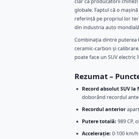
clar că producătorii chinezi
globale. Faptul că o mașină
referință pe propriul lor te
din industria auto mondială
Combinația dintre puterea b
ceramic-carbon și calibrare
poate face un SUV electric î
Rezumat – Punctel
Record absolut SUV la
doborând recordul ante
Recordul anterior
aparț
Putere totală:
989 CP, o
Accelerație:
0-100 km/h 