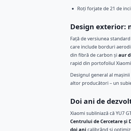
Roți forjate de 21 de inc
Design exterior: 
Față de versiunea standard 
care include borduri aerodin
din fibră de carbon și
aur d
rapid din portofoliul Xiaomi
Designul general al mașinii 
altor producători – un subi
Doi ani de dezvo
Xiaomi subliniază că YU7 G
Centrului de Cercetare și
doi ani
calibrând și optimi