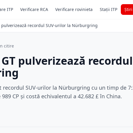
are ITP
Verificare RCA
Verificare rovinieta
Stații ITP
Știr
 pulverizează recordul SUV-urilor la Nürburgring
n citire
GT pulverizează recordul
ring
 recordul SUV-urilor la Nürburgring cu un timp de 7
989 CP și costă echivalentul a 42.682 £ în China.