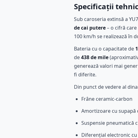
Specificații tehn
Sub caroseria extinsă a YU
de cai putere
– o cifră care
100 km/h se realizează în 
Bateria cu o capacitate de
1
de
438 de mile
(aproximativ
generează valori mai genero
fi diferite.
Din punct de vedere al dinam
Frâne ceramic-carbon
Amortizoare cu supapă du
Suspensie pneumatică c
Diferențial electronic c