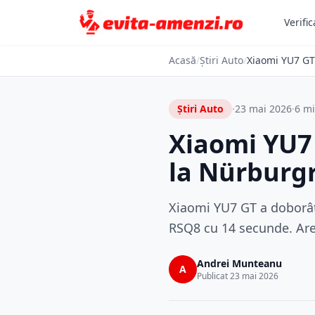
Verific
Acasă
/
Știri Auto
/
Xiaomi YU7 GT
Știri Auto
·
23 mai 2026
·
6 mi
Xiaomi YU7 
la Nürburg
Xiaomi YU7 GT a doborât
RSQ8 cu 14 secunde. Are 
Andrei Munteanu
A
Publicat 23 mai 2026