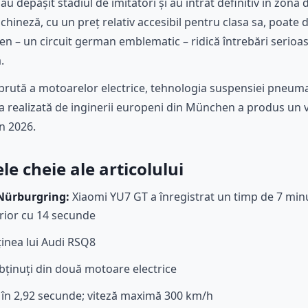
 au depășit stadiul de imitatori și au intrat definitiv în zon
 chineză, cu un preț relativ accesibil pentru clasa sa, poat
ren – un circuit german emblematic – ridică întrebări serioas
.
rută a motoarelor electrice, tehnologia suspensiei pneumati
a realizată de inginerii europeni din München a produs un v
n 2026.
e cheie ale articolului
 Nürburgring:
Xiaomi YU7 GT a înregistrat un timp de 7 min
rior cu 14 secunde
inea lui Audi RSQ8
bținuți din două motoare electrice
în 2,92 secunde; viteză maximă 300 km/h