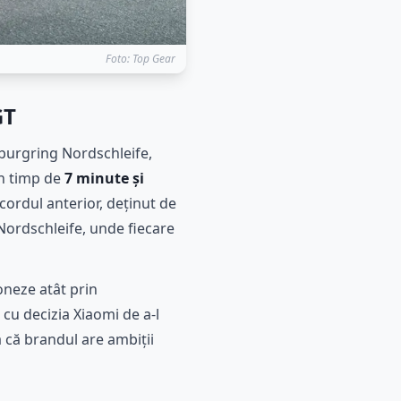
Foto: Top Gear
GT
rburgring Nordschleife,
un timp de
7 minute și
ordul anterior, deținut de
 Nordschleife, unde fiecare
oneze atât prin
cu decizia Xiaomi de a-l
ă că brandul are ambiții