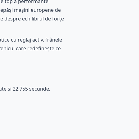
a de top a performanței
e depăși mașini europene de
e despre echilibrul de forțe
ce cu reglaj activ, frânele
ehicul care redefinește ce
ute și 22,755 secunde,