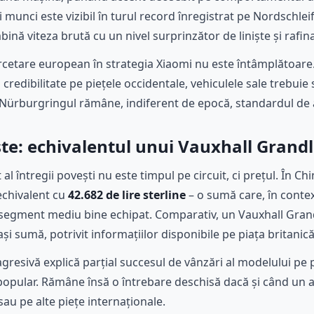
i munci este vizibil în turul record înregistrat pe Nordschleif
bină viteza brută cu un nivel surprinzător de liniște și rafi
rcetare european în strategia Xiaomi nu este întâmplătoare
 credibilitate pe piețele occidentale, vehiculele sale trebuie
r Nürburgringul rămâne, indiferent de epocă, standardul de a
te: echivalentul unui Vauxhall Grand
al întregii povești nu este timpul pe circuit, ci prețul. În C
echivalent cu
42.682 de lire sterline
– o sumă care, în conte
e segment mediu bine echipat. Comparativ, un Vauxhall Gran
i sumă, potrivit informațiilor disponibile pe piața britanică
agresivă explică parțial succesul de vânzări al modelului pe
popular. Rămâne însă o întrebare deschisă dacă și când un a
sau pe alte piețe internaționale.