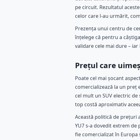
pe circuit. Rezultatul aceste
celor care l-au urmărit, com
Prezența unui centru de ce
înțelege că pentru a câștiga
validare cele mai dure – ia
Prețul care uimeș
Poate cel mai șocant aspect 
comercializează la un preț 
cel mult un SUV electric d
top costă aproximativ aceeaș
Această politică de prețuri 
YU7 s-a dovedit extrem de 
fie comercializat în Europa 