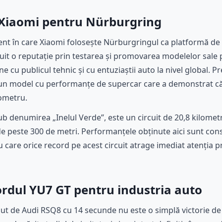
 Xiaomi pentru Nürburgring
ent în care Xiaomi folosește Nürburgringul ca platformă de 
ruit o reputație prin testarea și promovarea modelelor sale 
e cu publicul tehnic și cu entuziaștii auto la nivel global. P
, un model cu performanțe de supercar care a demonstrat c
nometru.
ub denumirea „Inelul Verde”, este un circuit de 20,8 kilomet
 de peste 300 de metri. Performanțele obținute aici sunt con
 care orice record pe acest circuit atrage imediat atenția pr
rdul YU7 GT pentru industria auto
ut de Audi RSQ8 cu 14 secunde nu este o simplă victorie d