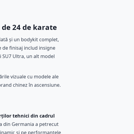
r de 24 de karate
lată și un bodykit complet,
 de finisaj includ insigne
ui SU7 Ultra, un alt model
ările vizuale cu modele ale
brand chinez în ascensiune.
ților tehnici din cadrul
pa din Germania a petrecut
inamic și pe performanțele