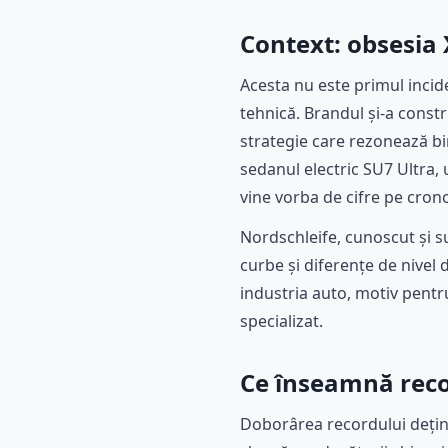
Context: obsesia
Acesta nu este primul incid
tehnică. Brandul și-a const
strategie care rezonează bin
sedanul electric SU7 Ultra
vine vorba de cifre pe cro
Nordschleife, cunoscut și s
curbe și diferențe de nivel
industria auto, motiv pentru
specializat.
Ce înseamnă reco
Doborârea recordului dețin