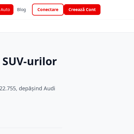
i Auto
Blog
Conectare
Creează Cont
 SUV-urilor
:22.755, depășind Audi