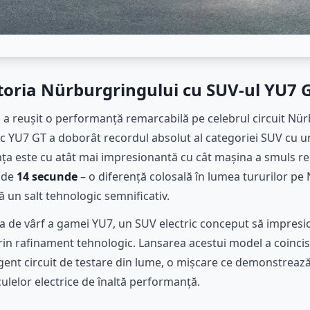
storia Nürburgringului cu SUV-ul YU7 
 a reușit o performanță remarcabilă pe celebrul circuit Nü
ic YU7 GT a doborât recordul absolut al categoriei SUV cu 
ța este cu atât mai impresionantă cu cât mașina a smuls rec
 de
14 secunde
– o diferență colosală în lumea tururilor pe
un salt tehnologic semnificativ.
a de vârf a gamei YU7, un SUV electric conceput să impresi
rin rafinament tehnologic. Lansarea acestui model a coincis 
xigent circuit de testare din lume, o mișcare ce demonstreaz
ulelor electrice de înaltă performanță.