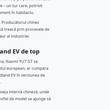
e – un tur care, potrivit
nament în habitaclu.
. Producătorul chinez
 să treacă prin procesele de
ur al industriei.
land EV de top
hina, Xiaomi YU7 GT se
xtul european, ar cumpăra
dland EV în versiunea de
.
 piața internă chineză, unde
stfel de model va ajunge să