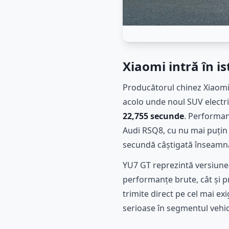
Xiaomi intră în i
Producătorul chinez Xiaomi
acolo unde noul SUV electr
22,755 secunde
. Performan
Audi RSQ8, cu nu mai puțin
secundă câștigată înseamnă 
YU7 GT reprezintă versiune
performanțe brute, cât și p
trimite direct pe cel mai e
serioase în segmentul vehic