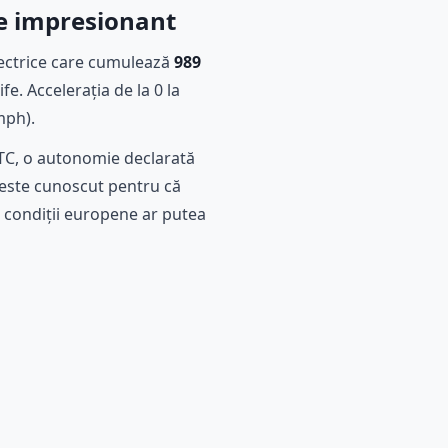
te impresionant
lectrice care cumulează
989
e. Accelerația de la 0 la
mph).
LTC, o autonomie declarată
 este cunoscut pentru că
 condiții europene ar putea