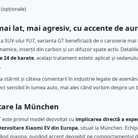
i (opționale)
mai lat, mai agresiv, cu accente de au
a SUV-ului YU7, varianta GT beneficiază de o caroserie mai 
amice, inserții din carbon și un difuzor spate activ. Detaliile
e 24 de karate
, același tratament estetic aplicat și sedanul
.
a stârnit și câteva comentarii în industrie legate de asemăn
ect sensibil în lumea auto, mai ales când vorbim despre un 
ltare la München
T este primul model dezvoltat cu
implicarea directă a exper
 Dezvoltare Xiaomi EV din Europa
, situat la München. Echi
zând mașina, punând accent deosebit pe comportamentul d