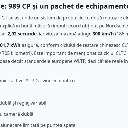
ice: 989 CP și un pachet de echipamen
7 GT se ascunde un sistem de propulsie cu două motoare e
 explică în bună măsură timpul record obținut pe Nordschleif
doar
2,92 secunde
, iar viteza maximă atinge
300 km/h
(186 
01,7 kWh
asigură, conform ciclului de testare chinezesc C
 705 kilometri). Este important de menționat că ciclul CLTC
ase decât standardele europene WLTP, deci cifrele reale în
icii active, YU7 GT vine echipat cu:
blă și reglaj variabil
u cameră dublă
u alunecare limitată pe puntea spate