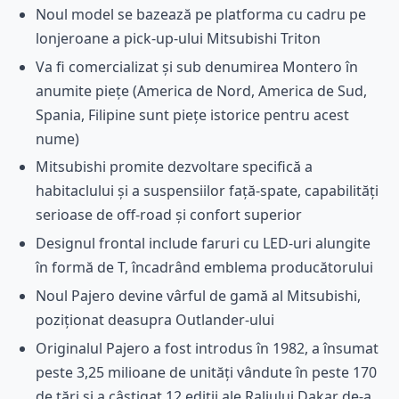
Noul model se bazează pe platforma cu cadru pe
lonjeroane a pick-up-ului Mitsubishi Triton
Va fi comercializat și sub denumirea Montero în
anumite piețe (America de Nord, America de Sud,
Spania, Filipine sunt piețe istorice pentru acest
nume)
Mitsubishi promite dezvoltare specifică a
habitaclului și a suspensiilor față-spate, capabilități
serioase de off-road și confort superior
Designul frontal include faruri cu LED-uri alungite
în formă de T, încadrând emblema producătorului
Noul Pajero devine vârful de gamă al Mitsubishi,
poziționat deasupra Outlander-ului
Originalul Pajero a fost introdus în 1982, a însumat
peste 3,25 milioane de unități vândute în peste 170
de țări și a câștigat 12 ediții ale Raliului Dakar de-a