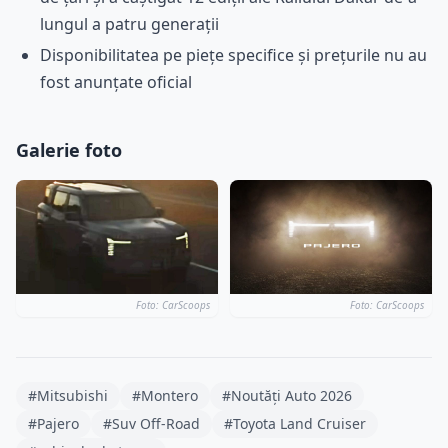
lungul a patru generații
Disponibilitatea pe piețe specifice și prețurile nu au
fost anunțate oficial
Galerie foto
Foto: CarScoops
Foto: CarScoops
#Mitsubishi
#Montero
#Noutăți Auto 2026
#Pajero
#Suv Off-Road
#Toyota Land Cruiser