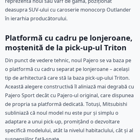
reprezenta noul său vârf de gamă, poziționat
deasupra SUV-ului cu caroserie monocorp Outlander
în ierarhia producătorului.
Platformă cu cadru pe lonjeroane,
moștenită de la pick-up-ul Triton
Din punct de vedere tehnic, noul Pajero se va baza pe
o platformă cu cadru separat pe lonjeroane – același
tip de arhitectură care stă la baza pick-up-ului Triton.
Această alegere constructivă îl aliniază mai degrabă cu
Pajero Sport decât cu Pajero-ul original, care dispunea
de propria sa platformă dedicată. Totuși, Mitsubishi
subliniază că noul model nu este pur și simplu o
adaptare a unui pick-up, promițând o dezvoltare
specifică modelului, atât la nivelul habitaclului, cât și al
suspensiilor față-spate.