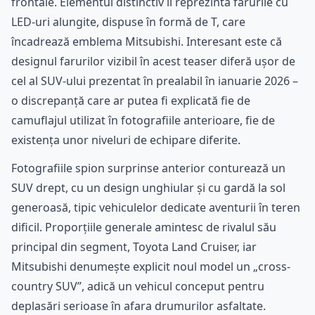
frontale. Elementul distinctiv îl reprezintă farurile cu
LED-uri alungite, dispuse în formă de T, care
încadrează emblema Mitsubishi. Interesant este că
designul farurilor vizibil în acest teaser diferă ușor de
cel al SUV-ului prezentat în prealabil în ianuarie 2026 –
o discrepanță care ar putea fi explicată fie de
camuflajul utilizat în fotografiile anterioare, fie de
existența unor niveluri de echipare diferite.
Fotografiile spion surprinse anterior conturează un
SUV drept, cu un design unghiular și cu gardă la sol
generoasă, tipic vehiculelor dedicate aventurii în teren
dificil. Proporțiile generale amintesc de rivalul său
principal din segment, Toyota Land Cruiser, iar
Mitsubishi denumește explicit noul model un „cross-
country SUV”, adică un vehicul conceput pentru
deplasări serioase în afara drumurilor asfaltate.