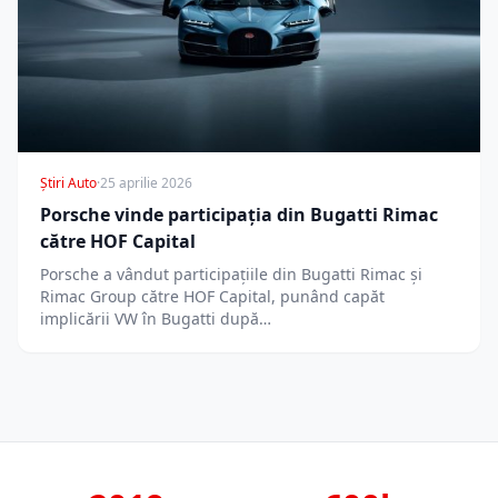
Știri Auto
·
25 aprilie 2026
Porsche vinde participația din Bugatti Rimac
către HOF Capital
Porsche a vândut participațiile din Bugatti Rimac și
Rimac Group către HOF Capital, punând capăt
implicării VW în Bugatti după…