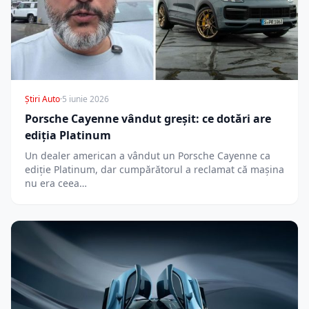
Știri Auto
·
5 iunie 2026
Porsche Cayenne vândut greșit: ce dotări are
ediția Platinum
Un dealer american a vândut un Porsche Cayenne ca
ediție Platinum, dar cumpărătorul a reclamat că mașina
nu era ceea…