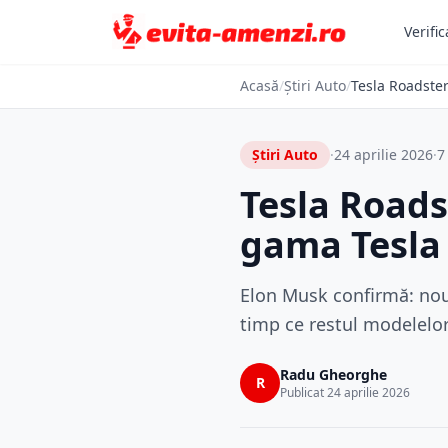
Verific
Acasă
/
Știri Auto
/
Tesla Roadste
Știri Auto
·
24 aprilie 2026
·
7
Tesla Roads
gama Tesla
Elon Musk confirmă: nou
timp ce restul modelelo
Radu Gheorghe
R
Publicat 24 aprilie 2026