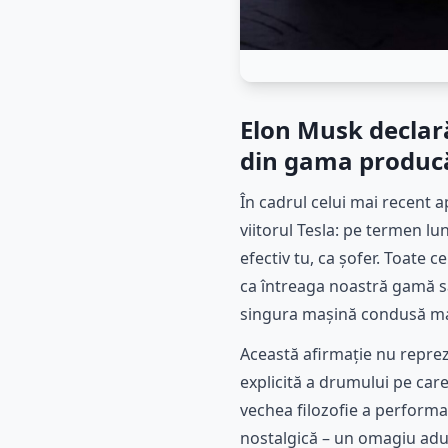
Elon Musk declar
din gama produc
În cadrul celui mai recent a
viitorul Tesla: pe termen l
efectiv tu, ca șofer. Toate
ca întreaga noastră gamă să
singura mașină condusă manu
Această afirmație nu reprez
explicită a drumului pe care
vechea filozofie a performan
nostalgică – un omagiu adu