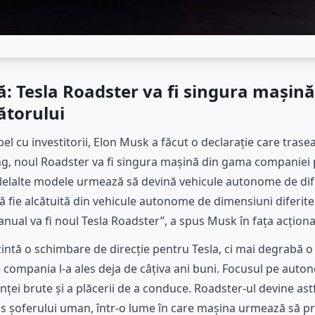
ă: Tesla Roadster va fi singura mași
ătorului
pel cu investitorii, Elon Musk a făcut o declarație care trase
ung, noul Roadster va fi singura mașină din gama companiei
 celelalte modele urmează să devină vehicule autonome de dif
 fie alcătuită din vehicule autonome de dimensiuni diferite
al va fi noul Tesla Roadster”, a spus Musk în fața acționar
intă o schimbare de direcție pentru Tesla, ci mai degrabă o
 compania l-a ales deja de câțiva ani buni. Focusul pe auton
ței brute și a plăcerii de a conduce. Roadster-ul devine astf
s șoferului uman, într-o lume în care mașina urmează să pre