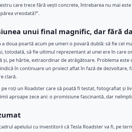
imestru care trece fără vești concrete, întrebarea nu mai est
 apărea vreodată?”.
iunea unui final magnific, dar fără d
a a doua poartă acum pe umeri o povară dublă: să fie cel m
și, totodată, să fie ultimul reprezentant al unei ere în car
ă și, pe hârtie, extraordinar de atrăgătoare. Problema este c
ndică în continuare un proiect aflat în fază de dezvoltare, 
re clară.
e roți un Roadster care să poată fi testat, fotografiat și liv
timii aproape zece ani: o promisiune fascinantă, dar neîmpli
ezumat
cadrul apelului cu investitorii că Tesla Roadster va fi, pe t