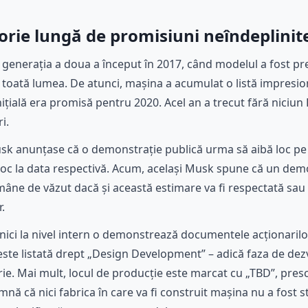
orie lungă de promisiuni neîndeplinit
generația a doua a început în 2017, când modelul a fost pr
 toată lumea. De atunci, mașina a acumulat o listă impres
ițială era promisă pentru 2020. Acel an a trecut fără niciun 
i.
k anunțase că o demonstrație publică urma să aibă loc pe 1
oc la data respectivă. Acum, același Musk spune că un demo a
âne de văzut dacă și această estimare va fi respectată sau
r.
nici la nivel intern o demonstrează documentele acționarilor
este listată drept „Design Development” – adică faza de dezv
ie. Mai mult, locul de producție este marcat cu „TBD”, pres
ă că nici fabrica în care va fi construit mașina nu a fost sta