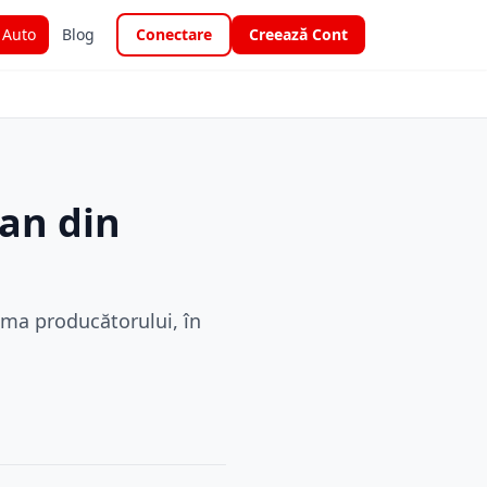
i Auto
Blog
Conectare
Creează Cont
lan din
ama producătorului, în