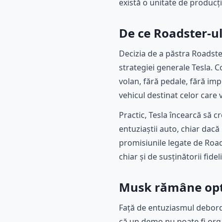
există o unitate de producț
De ce Roadster-ul
Decizia de a păstra Roadste
strategiei generale Tesla. 
volan, fără pedale, fără imp
vehicul destinat celor care 
Practic, Tesla încearcă să 
entuziaștii auto, chiar dacă
promisiunile legate de Roads
chiar și de susținătorii fideli
Musk rămâne opt
Față de entuziasmul debord
că un demo nu poate fi organ