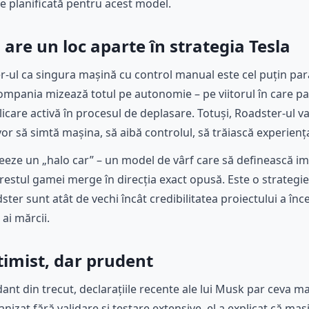
ie planificată pentru acest model.
 are un loc aparte în strategia Tesla
r-ul ca singura mașină cu control manual este cel puțin pa
Compania mizează totul pe autonomie – pe viitorul în care pa
licare activă în procesul de deplasare. Totuși, Roadster-ul v
vor să simtă mașina, să aibă controlul, să trăiască experien
creeze un „halo car” – un model de vârf care să definească im
 restul gamei merge în direcția exact opusă. Este o strategie
ter sunt atât de vechi încât credibilitatea proiectului a înce
 ai mărcii.
imist, dar prudent
ant din trecut, declarațiile recente ale lui Musk par ceva 
izat fără validare și testare extensive, el a explicat că ma