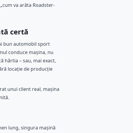
e „cum va arăta Roadster-
ată certă
ai bun automobil sport
e omul conduce mașina, nu
ă hârtia – sau, mai exact,
fără locație de producție
rat unui client real, mașina
nită.
ermen lung, singura mașină