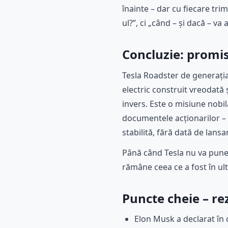
înainte – dar cu fiecare tr
ul?”, ci „când – și dacă – va
Concluzie: promis
Tesla Roadster de generați
electric construit vreodată 
invers. Este o misiune nobil
documentele acționarilor – i
stabilită, fără dată de lansa
Până când Tesla nu va pune p
rămâne ceea ce a fost în ul
Puncte cheie – r
Elon Musk a declarat în 