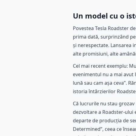
Un model cu o ist
Povestea Tesla Roadster de 
prima dată, surprinzând pe
și nerespectate. Lansarea in
alte promisiuni, alte amânăr
Cel mai recent exemplu: Mus
evenimentul nu a mai avut l
lună sau cam așa ceva”. Răm
istoria întârzierilor Roadste
Că lucrurile nu stau grozav 
dezvoltare a Roadster-ului 
departe de producția de ser
Determined”, ceea ce înseamn