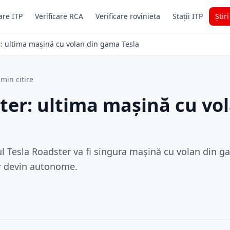
are ITP
Verificare RCA
Verificare rovinieta
Stații ITP
Știr
r: ultima mașină cu volan din gama Tesla
 min citire
ter: ultima mașină cu vo
l Tesla Roadster va fi singura mașină cu volan din g
r devin autonome.