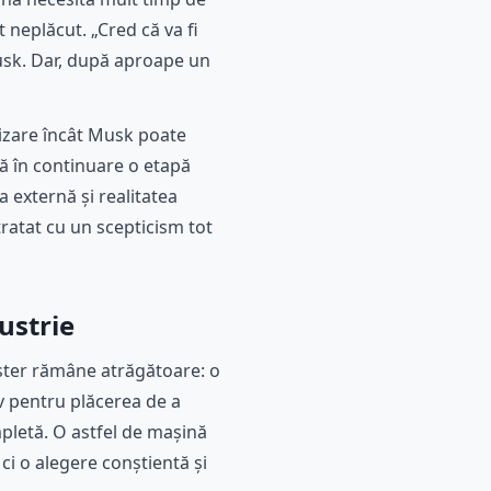
t neplăcut. „Cred că va fi
usk. Dar, după aproape un
lizare încât Musk poate
ă în continuare o etapă
 externă și realitatea
ratat cu un scepticism tot
ustrie
adster rămâne atrăgătoare: o
v pentru plăcerea de a
pletă. O astfel de mașină
i o alegere conștientă și