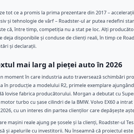
eze tot ce a promis la prima prezentare din 2017 – acceleraț
iv și tehnologie de vârf – Roadster-ul ar putea redefini st
te că, între timp, competiția nu a stat pe loc. Alți producăt
 deja disponibile și conduse de clienți reali, în timp ce Road
ri și declarații.
xtul mai larg al pieței auto în 2026
un moment în care industria auto traversează schimbări pro
a în producție a modelului R2, primele exemplare ajungând la
dă lovise fabrica producătorului. Morgan a debutat cu Supe
 motor turbo cu șase cilindri de la BMW. Volvo EX60 a intrat
 2026, cu un interes din partea clienților care depășește aștep
care mașini reale ajung pe șosele și la clienți, Roadster-ul Te
ă și apelurile cu investitorii. Nu înseamnă că proiectul este