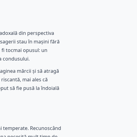
radoxală din perspectiva
sagerii stau în mașini fără
a fi tocmai opusul: un
ța condusului.
aginea mărcii și să atragă
 riscantă, mai ales că
put să fie pusă la îndoială
mai temperate. Recunoscând
șina necesită mult timp de