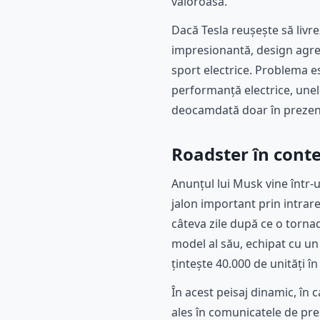
valoroasă.
Dacă Tesla reușește să livr
impresionantă, design agres
sport electrice. Problema es
performanță electrice, unele
deocamdată doar în prezentă
Roadster în conte
Anunțul lui Musk vine într-
jalon important prin intrare
câteva zile după ce o torna
model al său, echipat cu un
țintește 40.000 de unități în
În acest peisaj dinamic, în 
ales în comunicatele de pres