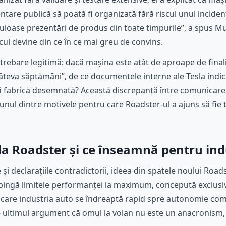
entare publică să poată fi organizată fără riscul unui inciden
culoase prezentări de produs din toate timpurile”, a spus M
cul devine din ce în ce mai greu de convins.
 întrebare legitimă: dacă mașina este atât de aproape de fina
teva săptămâni”, de ce documentele interne ale Tesla indic
ă fabrică desemnată? Această discrepanță între comunicarea
nul dintre motivele pentru care Roadster-ul a ajuns să fie t
sla Roadster și ce înseamnă pentru ind
e și declarațiile contradictorii, ideea din spatele noului Ro
mpingă limitele performanței la maximum, concepută exclusi
 care industria auto se îndreaptă rapid spre autonomie com
 ultimul argument că omul la volan nu este un anacronism, c