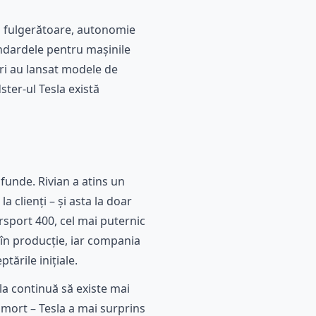
ii fulgerătoare, autonomie
andardele pentru mașinile
ori au lansat modele de
ster-ul Tesla există
funde. Rivian a atins un
 clienți – și asta la doar
rsport 400, cel mai puternic
 în producție, iar compania
tările inițiale.
sla continuă să existe mai
 mort – Tesla a mai surprins