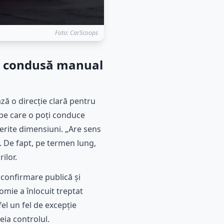
Foto: CarScoops
nă condusă manual
ază o direcție clară pentru
 pe care o poți conduce
erite dimensiuni. „Are sens
. De fapt, pe termen lung,
ilor.
 confirmare publică și
omie a înlocuit treptat
el un fel de excepție
ia controlul.