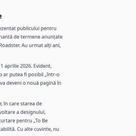
e
ezentat publicului pentru
ionantă de termene anunțate
Roadster. Au urmat alți ani,
 aprilie 2026. Evident,
r putea fi posibil „într-o
 va deveni o nouă pagină în
, în care starea de
oltare a designului,
curtare pentru „To Be
bilită. Cu alte cuvinte, nu