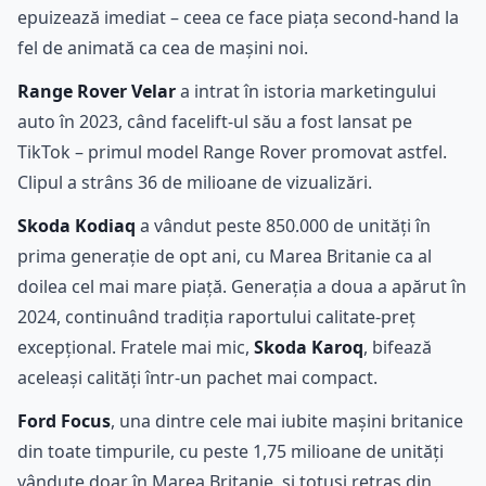
epuizează imediat – ceea ce face piața second-hand la
fel de animată ca cea de mașini noi.
Range Rover Velar
a intrat în istoria marketingului
auto în 2023, când facelift-ul său a fost lansat pe
TikTok – primul model Range Rover promovat astfel.
Clipul a strâns 36 de milioane de vizualizări.
Skoda Kodiaq
a vândut peste 850.000 de unități în
prima generație de opt ani, cu Marea Britanie ca al
doilea cel mai mare piață. Generația a doua a apărut în
2024, continuând tradiția raportului calitate-preț
excepțional. Fratele mai mic,
Skoda Karoq
, bifează
aceleași calități într-un pachet mai compact.
Ford Focus
, una dintre cele mai iubite mașini britanice
din toate timpurile, cu peste 1,75 milioane de unități
vândute doar în Marea Britanie, și totuși retras din