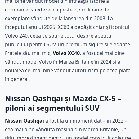
mai bine vândut model din întreaga istorie a
companiei suedeze, cu peste 2,7 milioane de
exemplare vândute de la lansarea din 2008. La
începutul anului 2025, XC60 a depășit chiar și iconicul
Volvo 240, ceea ce spune totul despre apetitul
publicului pentru SUV-uri premium sigure și elegante.
Fratele său mai mic,
Volvo XC40
, a fost cel mai bine
vândut model Volvo în Marea Britanie în 2024 și al
nouălea cel mai bine vândut autoturism pe acea piață
în general.
Nissan Qashqai și Mazda CX-5 –
piloni ai segmentului SUV
Nissan Qashqai
a fost la un moment dat – în 2022 –
cea mai bine vândută mașină din Marea Britanie, un
titlu impresionant pentru un model construit chiar pe