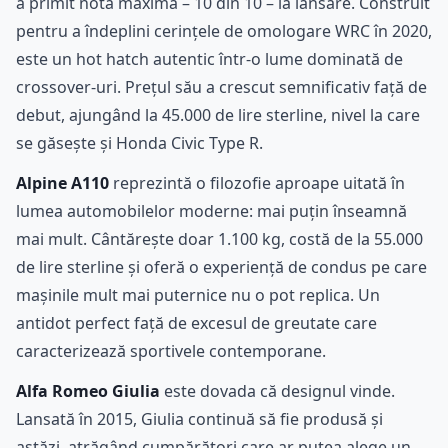
a primit nota maximă – 10 din 10 – la lansare. Construit
pentru a îndeplini cerințele de omologare WRC în 2020,
este un hot hatch autentic într-o lume dominată de
crossover-uri. Prețul său a crescut semnificativ față de
debut, ajungând la 45.000 de lire sterline, nivel la care
se găsește și Honda Civic Type R.
Alpine A110
reprezintă o filozofie aproape uitată în
lumea automobilelor moderne: mai puțin înseamnă
mai mult. Cântărește doar 1.100 kg, costă de la 55.000
de lire sterline și oferă o experiență de condus pe care
mașinile mult mai puternice nu o pot replica. Un
antidot perfect față de excesul de greutate care
caracterizează sportivele contemporane.
Alfa Romeo Giulia
este dovada că designul vinde.
Lansată în 2015, Giulia continuă să fie produsă și
astăzi, atrăgând cumpărători care ar putea alege un