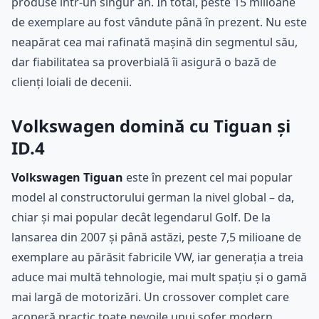
produse într-un singur an. În total, peste 15 milioane
de exemplare au fost vândute până în prezent. Nu este
neapărat cea mai rafinată mașină din segmentul său,
dar fiabilitatea sa proverbială îi asigură o bază de
clienți loiali de decenii.
Volkswagen domină cu Tiguan și
ID.4
Volkswagen Tiguan
este în prezent cel mai popular
model al constructorului german la nivel global – da,
chiar și mai popular decât legendarul Golf. De la
lansarea din 2007 și până astăzi, peste 7,5 milioane de
exemplare au părăsit fabricile VW, iar generația a treia
aduce mai multă tehnologie, mai mult spațiu și o gamă
mai largă de motorizări. Un crossover complet care
acoperă practic toate nevoile unui șofer modern.