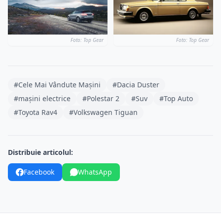
Foto: Top Gear
Foto: Top Gear
#Cele Mai Vândute Mașini
#Dacia Duster
#mașini electrice
#Polestar 2
#Suv
#Top Auto
#Toyota Rav4
#Volkswagen Tiguan
Distribuie articolul:
Facebook
WhatsApp