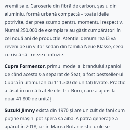
vremii sale. Caroserie din fibră de carbon, șasiu din
aluminiu, formă urbană compactă – toate ideile
potrivite, dar prea scump pentru momentul respectiv.
Numai 250.000 de exemplare au găsit cumpărători în
cei nouă ani de producție. Atenție: denumirea i3 va
reveni pe un viitor sedan din familia Neue Klasse, ceea
ce riscă să creeze confuzie.
Cupra Formentor
, primul model al brandului spaniol
de când acesta s-a separat de Seat, a fost bestseller-ul
Cupra în ultimul an cu 111.300 de unități livrate. Practic
a lăsat în urmă fratele electric Born, care a ajuns la
doar 41.800 de unități.
Suzuki Jimny
există din 1970 și are un cult de fani cum
puține mașini pot spera să aibă. A patra generație a
apărut în 2018, iar în Marea Britanie stocurile se