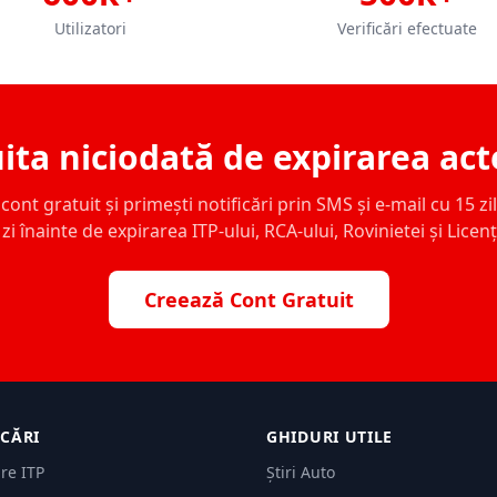
Utilizatori
Verificări efectuate
ita niciodată de expirarea act
ont gratuit și primești notificări prin SMS și e-mail cu 15 zile,
zi înainte de expirarea ITP-ului, RCA-ului, Rovinietei și Licen
Creează Cont Gratuit
ICĂRI
GHIDURI UTILE
are ITP
Știri Auto