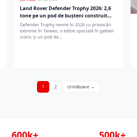
Land Rover Defender Trophy 2026: 2,6
tone pe un pod de bușteni construit
manual
e
Defender Trophy revine în 2026 cu provocări
extreme în Taiwan, o ediție specială în galben
iconic și un pod de…
1
2
Următoare →
600k+
500k+