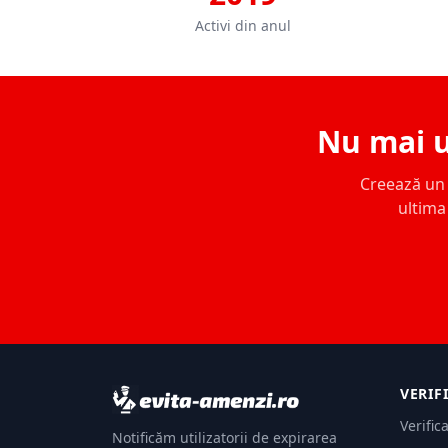
Activi din anul
Nu mai u
Creează un c
ultima 
VERIF
Verific
Notificăm utilizatorii de expirarea