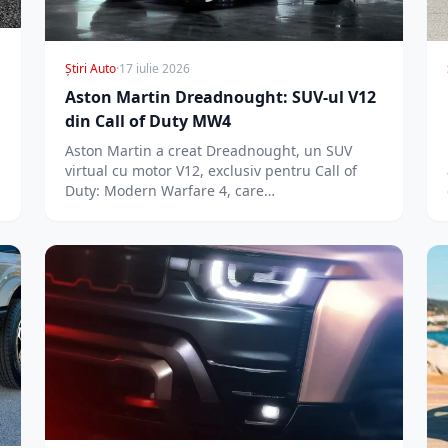
Știri Auto
·
17 iulie 2026
Aston Martin Dreadnought: SUV-ul V12
din Call of Duty MW4
Aston Martin a creat Dreadnought, un SUV
virtual cu motor V12, exclusiv pentru Call of
Duty: Modern Warfare 4, care…