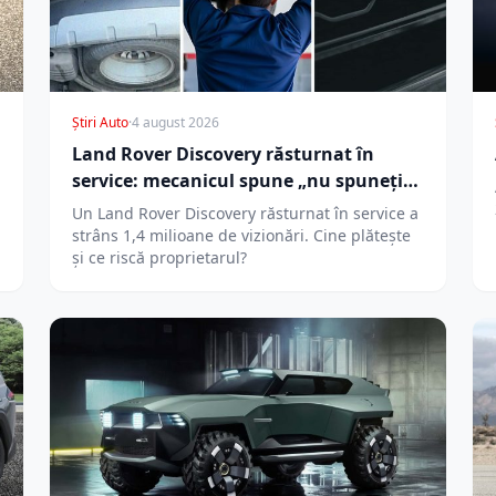
Știri Auto
·
4 august 2026
Land Rover Discovery răsturnat în
service: mecanicul spune „nu spuneți
clientului”
Un Land Rover Discovery răsturnat în service a
strâns 1,4 milioane de vizionări. Cine plătește
și ce riscă proprietarul?