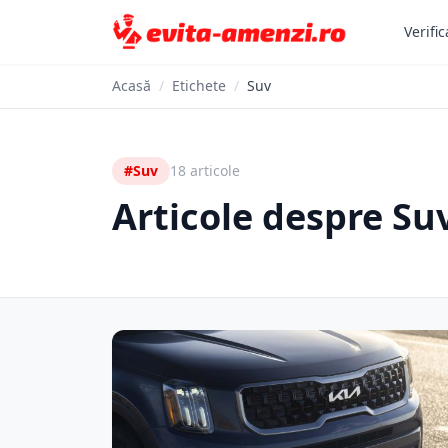
Verific
Acasă
/
Etichete
/
Suv
#Suv
18 articole
Articole despre Su