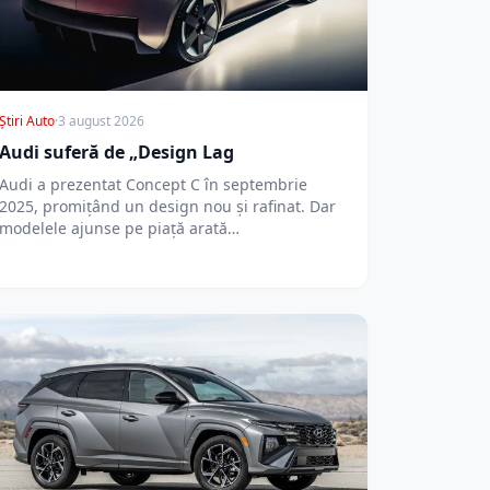
Știri Auto
·
3 august 2026
Audi suferă de „Design Lag
Audi a prezentat Concept C în septembrie
2025, promițând un design nou și rafinat. Dar
modelele ajunse pe piață arată…