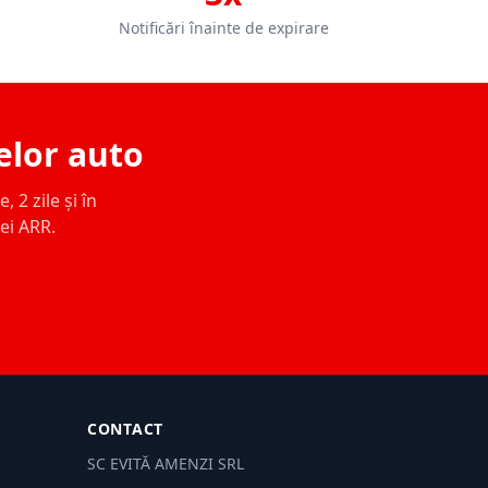
Notificări înainte de expirare
elor auto
 2 zile și în
ței ARR.
CONTACT
SC EVITĂ AMENZI SRL