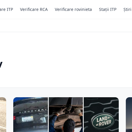
are ITP
Verificare RCA
Verificare rovinieta
Stații ITP
Știr
v