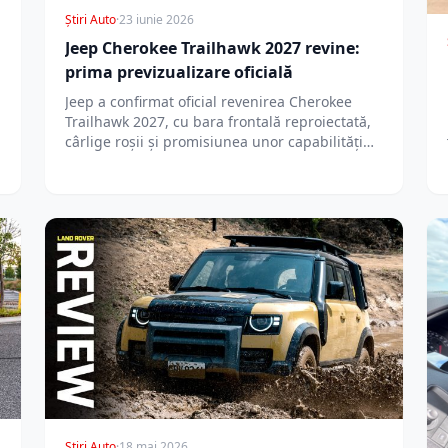
Știri Auto
·
23 iunie 2026
Jeep Cherokee Trailhawk 2027 revine:
prima previzualizare oficială
Jeep a confirmat oficial revenirea Cherokee
Trailhawk 2027, cu bara frontală reproiectată,
cârlige roșii și promisiunea unor capabilități
off-road reale.
Știri Auto
·
18 mai 2026