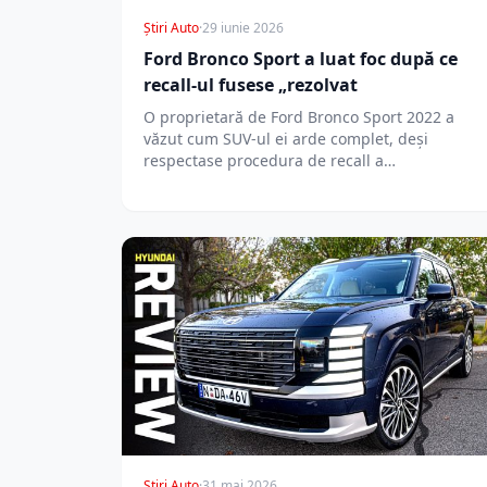
Știri Auto
·
29 iunie 2026
Ford Bronco Sport a luat foc după ce
recall-ul fusese „rezolvat
O proprietară de Ford Bronco Sport 2022 a
văzut cum SUV-ul ei arde complet, deși
respectase procedura de recall a…
Știri Auto
·
31 mai 2026