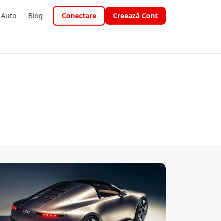
i Auto
Blog
Conectare
Creează Cont