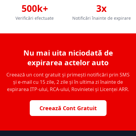
500k+
3x
Verificări efectuate
Notificări înainte de expirare
Nu mai uita niciodată de
expirarea actelor auto
Creează un cont gratuit și primești notificări prin SMS
și e-mail cu 15 zile, 2 zile și în ultima zi înainte de
expirarea ITP-ului, RCA-ului, Rovinietei și Licenței ARR.
Creează Cont Gratuit