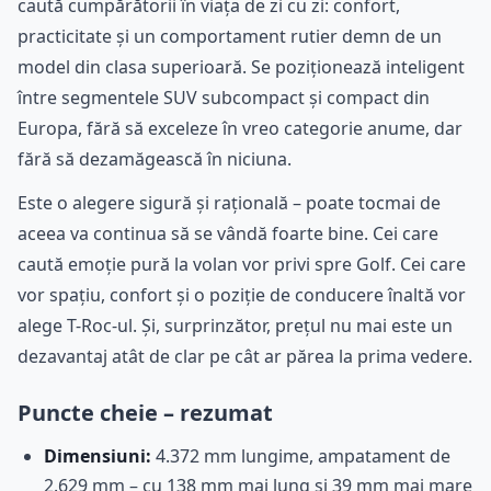
caută cumpărătorii în viața de zi cu zi: confort,
practicitate și un comportament rutier demn de un
model din clasa superioară. Se poziționează inteligent
între segmentele SUV subcompact și compact din
Europa, fără să exceleze în vreo categorie anume, dar
fără să dezamăgească în niciuna.
Este o alegere sigură și rațională – poate tocmai de
aceea va continua să se vândă foarte bine. Cei care
caută emoție pură la volan vor privi spre Golf. Cei care
vor spațiu, confort și o poziție de conducere înaltă vor
alege T-Roc-ul. Și, surprinzător, prețul nu mai este un
dezavantaj atât de clar pe cât ar părea la prima vedere.
Puncte cheie – rezumat
Dimensiuni:
4.372 mm lungime, ampatament de
2.629 mm – cu 138 mm mai lung și 39 mm mai mare