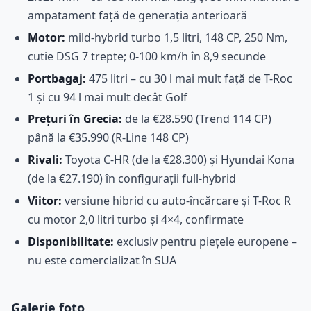
ampatament față de generația anterioară
Motor:
mild-hybrid turbo 1,5 litri, 148 CP, 250 Nm,
cutie DSG 7 trepte; 0-100 km/h în 8,9 secunde
Portbagaj:
475 litri – cu 30 l mai mult față de T-Roc
1 și cu 94 l mai mult decât Golf
Prețuri în Grecia:
de la €28.590 (Trend 114 CP)
până la €35.990 (R-Line 148 CP)
Rivali:
Toyota C-HR (de la €28.300) și Hyundai Kona
(de la €27.190) în configurații full-hybrid
Viitor:
versiune hibrid cu auto-încărcare și T-Roc R
cu motor 2,0 litri turbo și 4×4, confirmate
Disponibilitate:
exclusiv pentru piețele europene –
nu este comercializat în SUA
Galerie foto