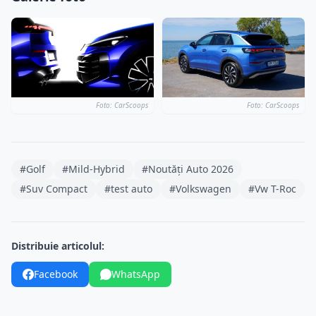
Foto: CarScoops
Foto: CarScoops
#Golf
#Mild-Hybrid
#Noutăți Auto 2026
#Suv Compact
#test auto
#Volkswagen
#Vw T-Roc
Distribuie articolul:
Facebook
WhatsApp