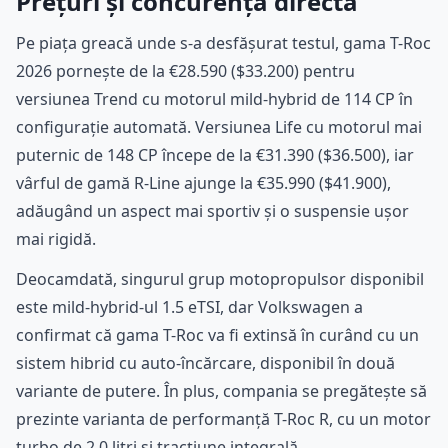
Prețuri și concurență directă
Pe piața greacă unde s-a desfășurat testul, gama T-Roc
2026 pornește de la €28.590 ($33.200) pentru
versiunea Trend cu motorul mild-hybrid de 114 CP în
configurație automată. Versiunea Life cu motorul mai
puternic de 148 CP începe de la €31.390 ($36.500), iar
vârful de gamă R-Line ajunge la €35.990 ($41.900),
adăugând un aspect mai sportiv și o suspensie ușor
mai rigidă.
Deocamdată, singurul grup motopropulsor disponibil
este mild-hybrid-ul 1.5 eTSI, dar Volkswagen a
confirmat că gama T-Roc va fi extinsă în curând cu un
sistem hibrid cu auto-încărcare, disponibil în două
variante de putere. În plus, compania se pregătește să
prezinte varianta de performanță T-Roc R, cu un motor
turbo de 2,0 litri și tracțiune integrală.