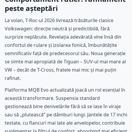
peste așteptări
La volan, T-Roc-ul 2026 livrează trăsăturile clasice
Volkswagen: direcție neutră și predictibilă, fără
surprize neplăcute. Revelația adevărată vine însă din
confortul de rulare și izolarea fonică, îmbunătățite
semnificativ față de predecesorul său. Noua generație
se simte mai apropiată de Tiguan – SUV-ul mai mare al
VW – decât de T-Cross, fratele mai mic și mai puțin
rafinat.
Platforma MQB Evo actualizată joacă un rol esențial în
această transformare. Suspensia standard
gestionează bine denivelările fără să se lase în viraje
sau să „plutească” pe dâmburi lungi. Jantele de 17 inchi
testate, cu flancuri mai late ale anvelopelor, contribuie
suplimentar la filtrul de confort, absorbind mai eficient