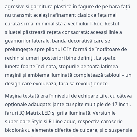
agresive și garnitura plastică în fagure de pe bara față
nu transmit același rafinament clasic ca fața mai
curată și mai minimalistă a vechiului T-Roc. Restul
siluetei păstrează rețeta consacrată: aceeași linie a
geamurilor laterale, banda decorativă care se
prelungește spre pilonul C în formă de înotătoare de
rechin și umerii posteriori bine definiți. La spate,
luneta foarte înclinată, stopurile pe toată lățimea
mașinii și emblema iluminată completează tabloul – un
design care evoluează, fără să revoluționeze.
Mașina testată era în nivelul de echipare Life, cu câteva
opționale adăugate: jante cu spițe multiple de 17 inchi,
faruri IQ.Matrix LED și grila iluminată. Versiunile
superioare Style și R-Line aduc, respectiv, caroserie
bicoloră cu elemente diferite de culoare, și o suspensie