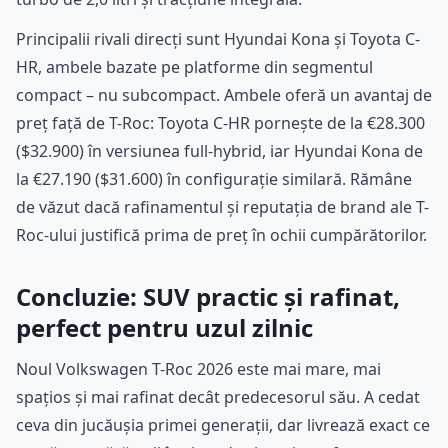
Principalii rivali direcți sunt Hyundai Kona și Toyota C-
HR, ambele bazate pe platforme din segmentul
compact – nu subcompact. Ambele oferă un avantaj de
preț față de T-Roc: Toyota C-HR pornește de la €28.300
($32.900) în versiunea full-hybrid, iar Hyundai Kona de
la €27.190 ($31.600) în configurație similară. Rămâne
de văzut dacă rafinamentul și reputația de brand ale T-
Roc-ului justifică prima de preț în ochii cumpărătorilor.
Concluzie: SUV practic și rafinat,
perfect pentru uzul zilnic
Noul Volkswagen T-Roc 2026 este mai mare, mai
spațios și mai rafinat decât predecesorul său. A cedat
ceva din jucăușia primei generații, dar livrează exact ce