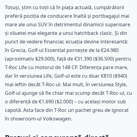
Totuși, știm cu toții că în piața actuală, cumpărătorii
preferă poziția de conducere înaltă și portbagajul mai
mare ale unui SUV în detrimentul dinamicii superioare
și siluetei mai elegante a unui hatchback clasic. Și din
punct de vedere financiar, ecuația devine interesantă:
în Grecia, Golf-ul Essential pornește de la €24.980
(aproximativ $29.000), față de €31.390 ($36.500) pentru
T-Roc Life cu motorul de 148 CP. Diferența pare mare,
dar în versiunea Life, Golf-ul este cu doar €810 ($940)
mai ieftin decât T-Roc-ul. Mai mult, în versiunea Style,
Golf-ul ajunge să fie chiar mai scump decât T-Roc-ul, cu
o diferență de €1.690 ($2.000) – cu același motor sub
capotă. Asta face din T-Roc un pachet greu de ignorat
în showroom-ul Volkswagen.