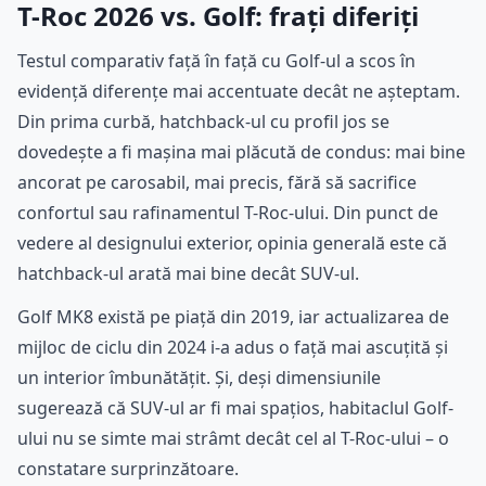
T-Roc 2026 vs. Golf: frați diferiți
Testul comparativ față în față cu Golf-ul a scos în
evidență diferențe mai accentuate decât ne așteptam.
Din prima curbă, hatchback-ul cu profil jos se
dovedește a fi mașina mai plăcută de condus: mai bine
ancorat pe carosabil, mai precis, fără să sacrifice
confortul sau rafinamentul T-Roc-ului. Din punct de
vedere al designului exterior, opinia generală este că
hatchback-ul arată mai bine decât SUV-ul.
Golf MK8 există pe piață din 2019, iar actualizarea de
mijloc de ciclu din 2024 i-a adus o față mai ascuțită și
un interior îmbunătățit. Și, deși dimensiunile
sugerează că SUV-ul ar fi mai spațios, habitaclul Golf-
ului nu se simte mai strâmt decât cel al T-Roc-ului – o
constatare surprinzătoare.