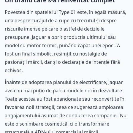
Un brand care s-a reinventat complet
Povestea din spatele lui Type 01 este, în egală măsură,
una despre curajul de a rupe cu trecutul și despre
riscurile imense pe care o astfel de decizie le
presupune. Jaguar a oprit producția ultimului său
model cu motor termic, punând capăt unei epoci. A
fost un final simbolic, resimțit cu nostalgie de
pasionații mărcii, dar și o declarație de intenție fără
echivoc.
Înainte de adoptarea planului de electrificare, Jaguar
avea nu mai puțin de patru modele noi în dezvoltare.
Toate acestea au fost abandonate sau reconvertite în
favoarea noii strategii, ceea ce sugerează amploarea
angajamentului asumat de conducerea companiei. Nu
este o schimbare cosmetică, ci o transformare
structurală a ADN-ului comercial al mărcii.