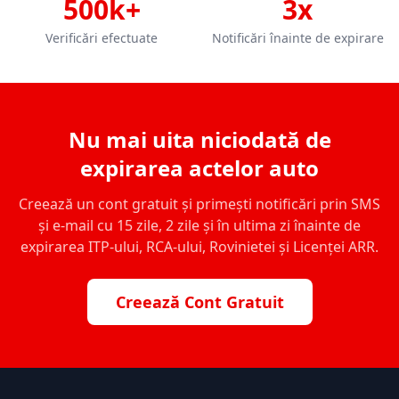
500k+
3x
Verificări efectuate
Notificări înainte de expirare
Nu mai uita niciodată de
expirarea actelor auto
Creează un cont gratuit și primești notificări prin SMS
și e-mail cu 15 zile, 2 zile și în ultima zi înainte de
expirarea ITP-ului, RCA-ului, Rovinietei și Licenței ARR.
Creează Cont Gratuit