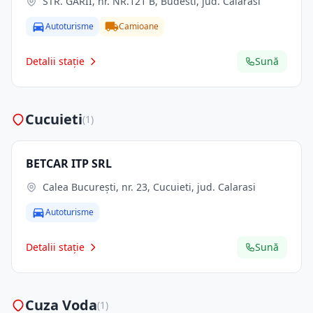
STR. GĂRII, nr. NR.121 B, Budesti, jud. Calarasi
Autoturisme
Camioane
Detalii stație
Sună
Cucuieti
(1)
BETCAR ITP SRL
Calea Bucureşti, nr. 23, Cucuieti, jud. Calarasi
Autoturisme
Detalii stație
Sună
Cuza Voda
(1)