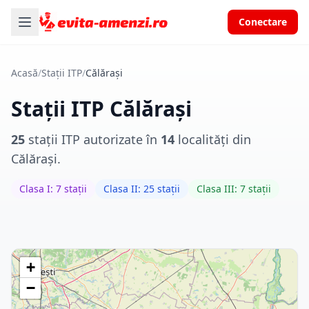
Conectare
Acasă
/
Stații ITP
/
Călărași
Stații ITP Călărași
25
stații ITP autorizate în
14
localități din
Călărași.
Clasa I: 7 stații
Clasa II: 25 stații
Clasa III: 7 stații
+
−