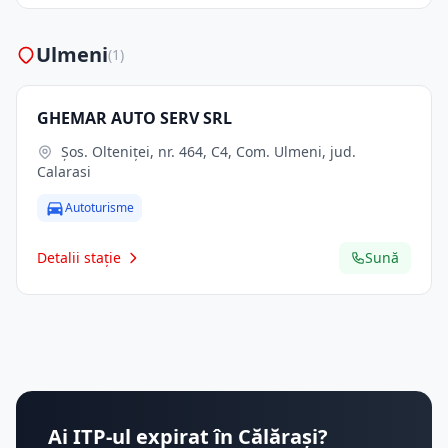
Ulmeni
(1)
GHEMAR AUTO SERV SRL
Şos. Olteniţei, nr. 464, C4, Com. Ulmeni, jud.
Calarasi
Autoturisme
Detalii stație
Sună
Ai ITP-ul expirat în Călărași?