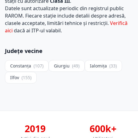
stații cu autorizare
Clasa III
.
Datele sunt actualizate periodic din registrul public
RAROM. Fiecare stație include detalii despre adresă,
clasele acceptate, limitări tehnice și restricții.
Verifică
aici
dacă ai ITP-ul valabil.
Județe vecine
Constanța
(107)
Giurgiu
(49)
Ialomița
(33)
Ilfov
(155)
2019
600k+