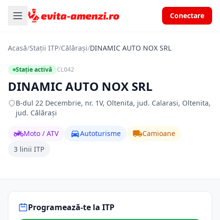
Conectare
Acasă
/
Stații ITP
/
Călărași
/
DINAMIC AUTO NOX SRL
Stație activă
CL042
DINAMIC AUTO NOX SRL
B-dul 22 Decembrie, nr. 1V, Oltenita, jud. Calarasi, Oltenita,
jud. Călărași
Moto / ATV
Autoturisme
Camioane
3 linii ITP
Programează-te la ITP