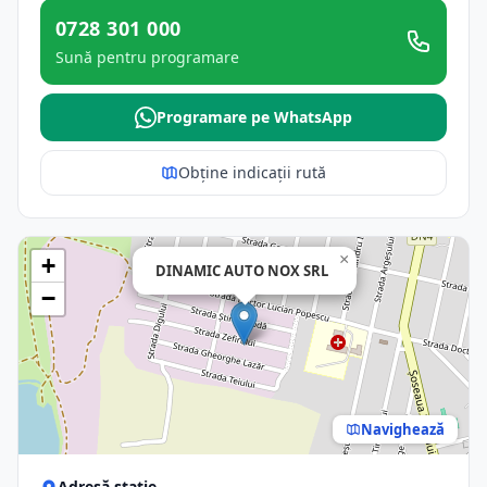
0728 301 000
Sună pentru programare
Programare pe WhatsApp
Obține indicații rută
×
+
DINAMIC AUTO NOX SRL
−
Navighează
Adresă stație