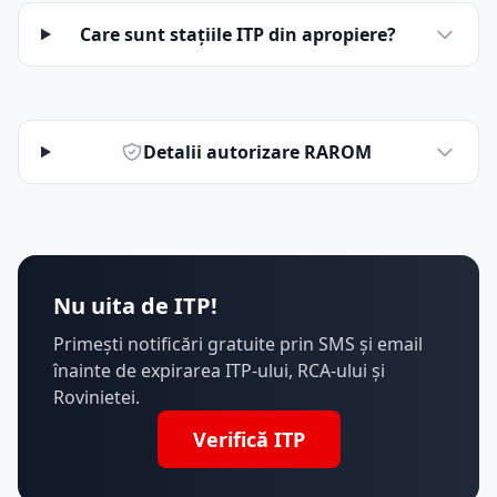
Care sunt stațiile ITP din apropiere?
Detalii autorizare RAROM
Nu uita de ITP!
Primești notificări gratuite prin SMS și email
înainte de expirarea ITP-ului, RCA-ului și
Rovinietei.
Verifică ITP