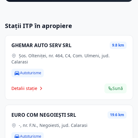
Stații ITP în apropiere
GHEMAR AUTO SERV SRL
9.8 km
Şos. Olteniţei, nr. 464, C4, Com. Ulmeni, jud.
Calarasi
Autoturisme
Detalii stație
Sună
EURO COM NEGOIEŞTI SRL
19.6 km
-, nr. F.N., Negoiesti, jud. Calarasi
Autoturisme