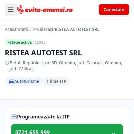
Conectare
Acasă
/
Stații ITP
/
Călărași
/
RISTEA AUTOTEST SRL
Stație activă
CL031
RISTEA AUTOTEST SRL
B-dul. Republicii, nr. 6D, Oltenita, jud. Calarasi, Oltenita,
jud. Călărași
Autoturisme
1 linie ITP
Programează-te la ITP
0721 655 999