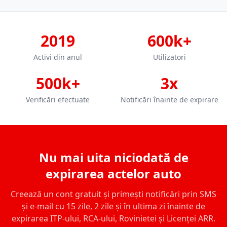
2019
600k+
Activi din anul
Utilizatori
500k+
3x
Verificări efectuate
Notificări înainte de expirare
Nu mai uita niciodată de
expirarea actelor auto
Creează un cont gratuit și primești notificări prin SMS
și e-mail cu 15 zile, 2 zile și în ultima zi înainte de
expirarea ITP-ului, RCA-ului, Rovinietei și Licenței ARR.