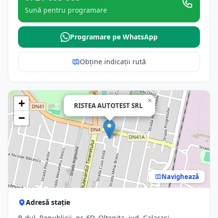
Sună pentru programare
Programare pe WhatsApp
Obține indicații rută
×
+
RISTEA AUTOTEST SRL
−
Navighează
Adresă stație
B-dul. Republicii, nr. 6D, Oltenita, jud. Calarasi