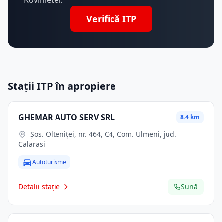
Rovinietei.
Verifică ITP
Stații ITP în apropiere
GHEMAR AUTO SERV SRL
8.4 km
Şos. Olteniţei, nr. 464, C4, Com. Ulmeni, jud.
Calarasi
Autoturisme
Detalii stație
Sună