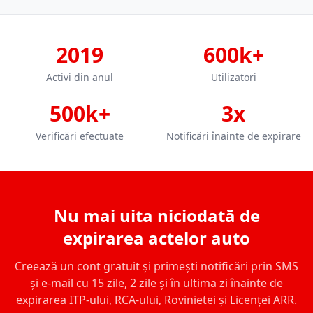
2019
600k+
Activi din anul
Utilizatori
500k+
3x
Verificări efectuate
Notificări înainte de expirare
Nu mai uita niciodată de
expirarea actelor auto
Creează un cont gratuit și primești notificări prin SMS
și e-mail cu 15 zile, 2 zile și în ultima zi înainte de
expirarea ITP-ului, RCA-ului, Rovinietei și Licenței ARR.