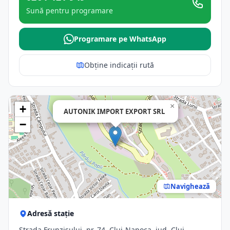
Sună pentru programare
Programare pe WhatsApp
Obține indicații rută
×
+
AUTONIK IMPORT EXPORT SRL
−
Navighează
Adresă stație
Strada Frunzișului, nr. 74, Cluj-Napoca, jud. Cluj