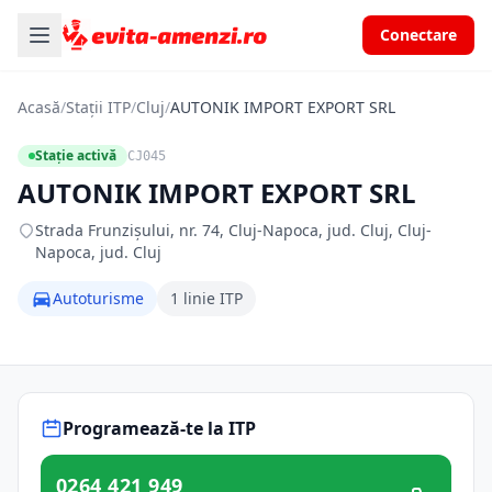
Conectare
Acasă
/
Stații ITP
/
Cluj
/
AUTONIK IMPORT EXPORT SRL
Stație activă
CJ045
AUTONIK IMPORT EXPORT SRL
Strada Frunzișului, nr. 74, Cluj-Napoca, jud. Cluj, Cluj-
Napoca, jud. Cluj
Autoturisme
1 linie ITP
Programează-te la ITP
0264 421 949