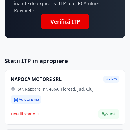
înainte de expirarea ITP-ului, RCA-ului și
Rovinietei.
Verifică ITP
Stații ITP în apropiere
NAPOCA MOTORS SRL
3.7 km
Str. Răzoare, nr. 486A, Floresti, jud. Cluj
Autoturisme
Detalii stație
Sună