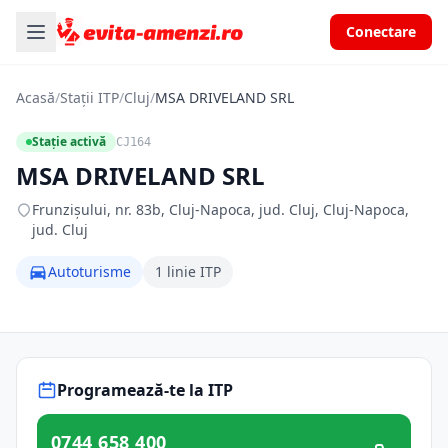
Conectare
Acasă
/
Stații ITP
/
Cluj
/
MSA DRIVELAND SRL
Stație activă
CJ164
MSA DRIVELAND SRL
Frunzișului, nr. 83b, Cluj-Napoca, jud. Cluj, Cluj-Napoca,
jud. Cluj
Autoturisme
1 linie ITP
Programează-te la ITP
0744 658 400