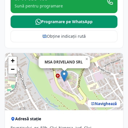
Sună pentru programare
Programare pe WhatsApp
Obține indicații rută
×
+
MSA DRIVELAND SRL
−
Navighează
Adresă stație
Frunzișului, nr. 83b, Cluj-Napoca, jud. Cluj