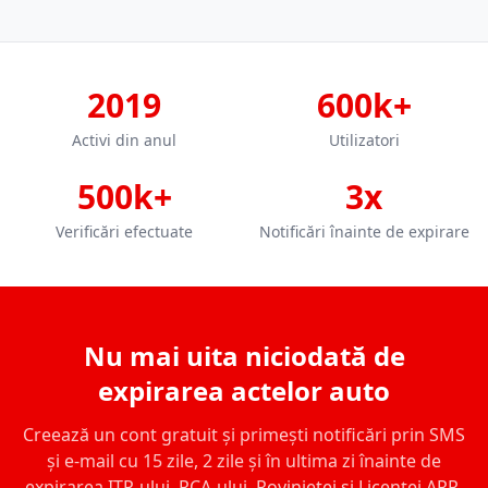
2019
600k+
Activi din anul
Utilizatori
500k+
3x
Verificări efectuate
Notificări înainte de expirare
Nu mai uita niciodată de
expirarea actelor auto
Creează un cont gratuit și primești notificări prin SMS
și e-mail cu 15 zile, 2 zile și în ultima zi înainte de
expirarea ITP-ului, RCA-ului, Rovinietei și Licenței ARR.