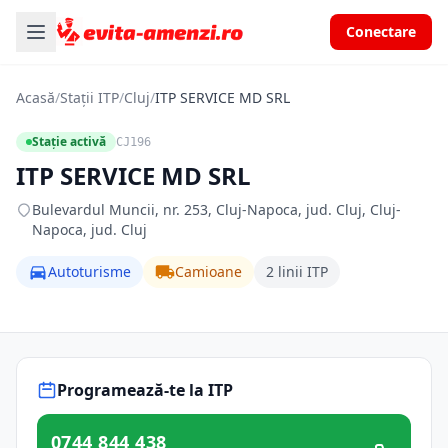
Conectare
Acasă
/
Stații ITP
/
Cluj
/
ITP SERVICE MD SRL
Stație activă
CJ196
ITP SERVICE MD SRL
Bulevardul Muncii, nr. 253, Cluj-Napoca, jud. Cluj, Cluj-
Napoca, jud. Cluj
Autoturisme
Camioane
2 linii ITP
Programează-te la ITP
0744 844 438