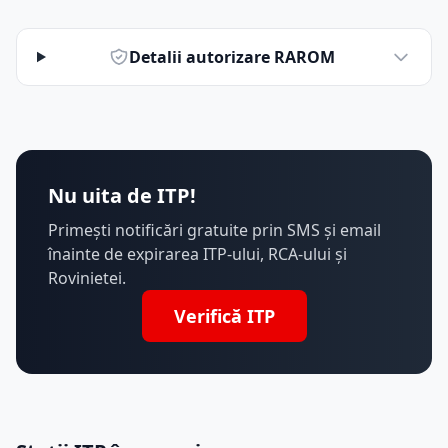
Detalii autorizare RAROM
Nu uita de ITP!
Primești notificări gratuite prin SMS și email
înainte de expirarea ITP-ului, RCA-ului și
Rovinietei.
Verifică ITP