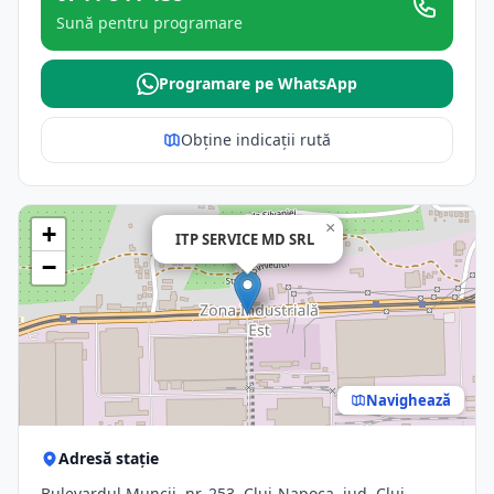
Sună pentru programare
Programare pe WhatsApp
Obține indicații rută
×
+
ITP SERVICE MD SRL
−
Navighează
Adresă stație
Bulevardul Muncii, nr. 253, Cluj-Napoca, jud. Cluj