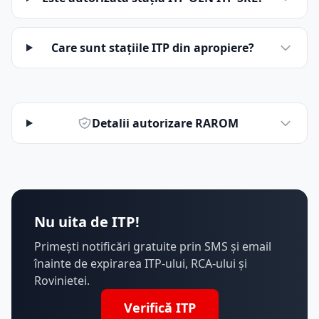
Care sunt stațiile ITP din apropiere?
Detalii autorizare RAROM
Nu uita de ITP!
Primești notificări gratuite prin SMS și email
înainte de expirarea ITP-ului, RCA-ului și
Rovinietei.
Verifică ITP