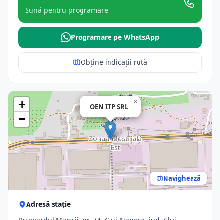
Sună pentru programare
Programare pe WhatsApp
Obține indicații rută
×
+
OEN ITP SRL
−
Navighează
Adresă stație
Bulevardul Muncii, nr. 74, Cluj-Napoca, jud. Cluj