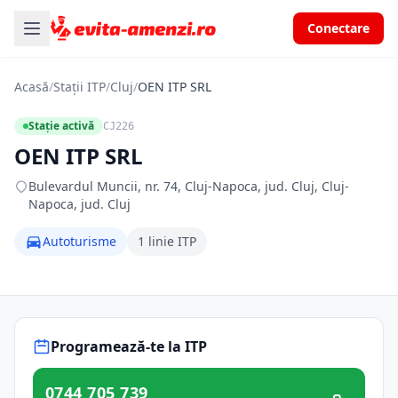
Conectare
Acasă
/
Stații ITP
/
Cluj
/
OEN ITP SRL
Stație activă
CJ226
OEN ITP SRL
Bulevardul Muncii, nr. 74, Cluj-Napoca, jud. Cluj, Cluj-
Napoca, jud. Cluj
Autoturisme
1 linie ITP
Programează-te la ITP
0744 705 739