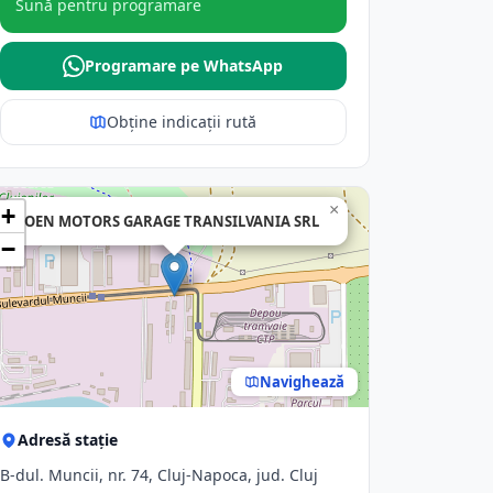
Sună pentru programare
Programare pe WhatsApp
Obține indicații rută
×
+
OEN MOTORS GARAGE TRANSILVANIA SRL
−
Navighează
Adresă stație
B-dul. Muncii, nr. 74, Cluj-Napoca, jud. Cluj