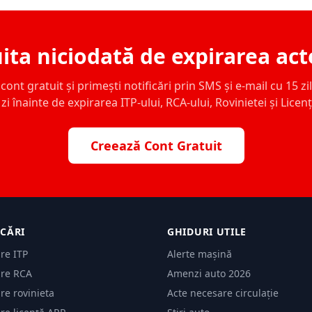
ita niciodată de expirarea act
ont gratuit și primești notificări prin SMS și e-mail cu 15 zile,
zi înainte de expirarea ITP-ului, RCA-ului, Rovinietei și Licen
Creează Cont Gratuit
ICĂRI
GHIDURI UTILE
are ITP
Alerte mașină
are RCA
Amenzi auto 2026
are rovinieta
Acte necesare circulație