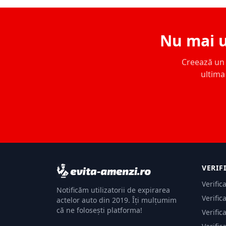
Nu mai u
Creează un c
ultima 
VERIF
Verific
Notificăm utilizatorii de expirarea
Verific
actelor auto din 2019. Îți mulțumim
că ne folosești platforma!
Verific