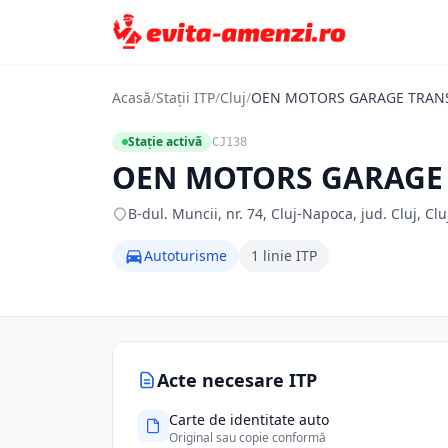
Acasă
/
Stații ITP
/
Cluj
/
OEN MOTORS GARAGE TRANS
Stație activă
CJ138
OEN MOTORS GARAGE 
B-dul. Muncii, nr. 74, Cluj-Napoca, jud. Cluj, Cl
Autoturisme
1 linie ITP
Acte necesare ITP
Carte de identitate auto
Original sau copie conformă