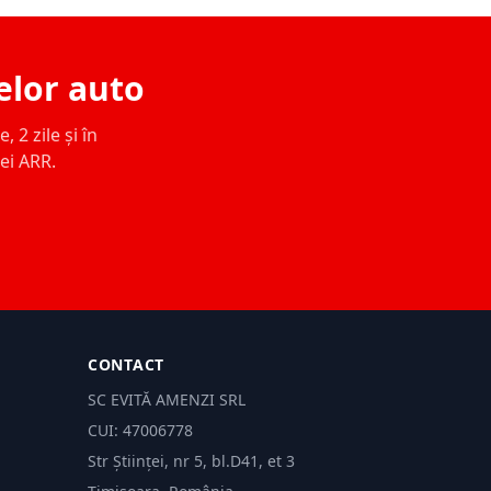
elor auto
 2 zile și în
ței ARR.
CONTACT
SC EVITĂ AMENZI SRL
CUI: 47006778
Str Științei, nr 5, bl.D41, et 3