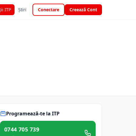
ții ITP
Știri
Conectare
Creează Cont
Programează-te la ITP
0744 705 739