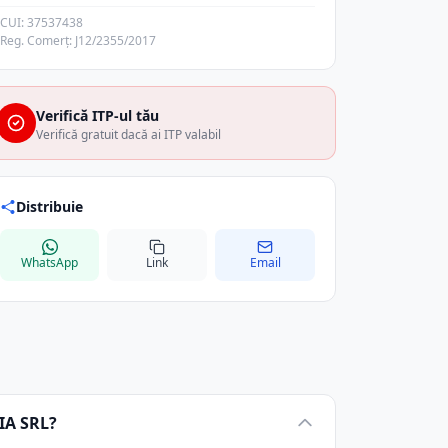
CUI: 37537438
Reg. Comerț: J12/2355/2017
Verifică ITP-ul tău
Verifică gratuit dacă ai ITP valabil
Distribuie
WhatsApp
Link
Email
IA SRL?