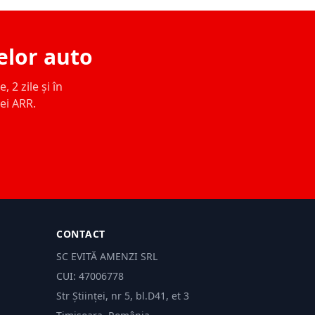
elor auto
 2 zile și în
ței ARR.
CONTACT
SC EVITĂ AMENZI SRL
CUI: 47006778
Str Științei, nr 5, bl.D41, et 3