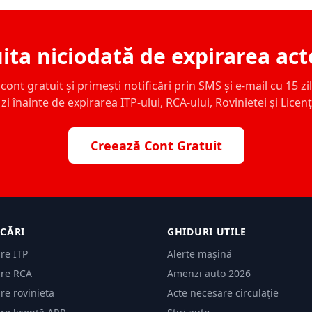
ita niciodată de expirarea act
ont gratuit și primești notificări prin SMS și e-mail cu 15 zile,
zi înainte de expirarea ITP-ului, RCA-ului, Rovinietei și Licen
Creează Cont Gratuit
ICĂRI
GHIDURI UTILE
are ITP
Alerte mașină
are RCA
Amenzi auto 2026
are rovinieta
Acte necesare circulație