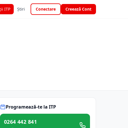
ții ITP
Știri
Conectare
Creează Cont
Programează-te la ITP
0264 442 841