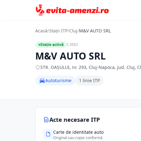
Acasă
/
Stații ITP
/
Cluj
/
M&V AUTO SRL
Stație activă
CJ083
M&V AUTO SRL
STR. OAŞULUI, nr. 293, Cluj-Napoca, jud. Cluj, C
Autoturisme
1 linie ITP
Acte necesare ITP
Carte de identitate auto
Original sau copie conformă