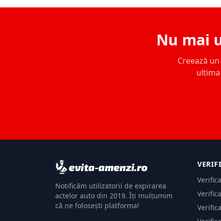
Nu mai u
Creează un c
ultima 
VERIF
Verific
Notificăm utilizatorii de expirarea
Verific
actelor auto din 2019. Îți mulțumim
că ne folosești platforma!
Verific