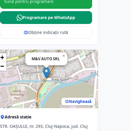
Sună pentru programare
Programare pe WhatsApp
Obține indicații rută
×
+
M&V AUTO SRL
−
Navighează
Adresă stație
STR. OAŞULUI, nr. 293, Cluj-Napoca, jud. Cluj