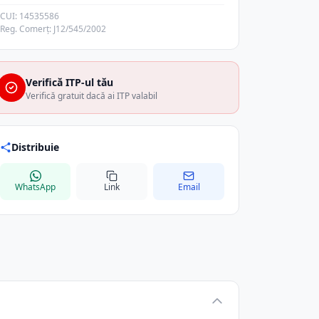
CUI: 14535586
Reg. Comerț: J12/545/2002
Verifică ITP-ul tău
Verifică gratuit dacă ai ITP valabil
Distribuie
WhatsApp
Link
Email