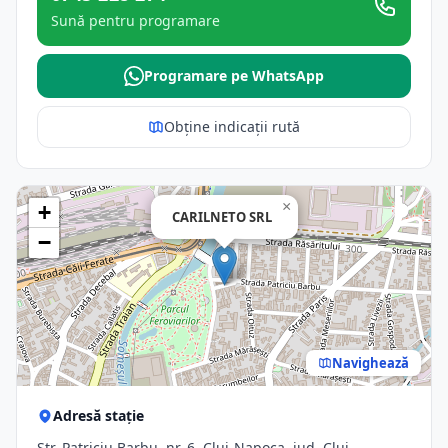
Sună pentru programare
Programare pe WhatsApp
Obține indicații rută
×
+
CARILNETO SRL
−
Navighează
Adresă stație
Str. Patriciu Barbu, nr. 6, Cluj-Napoca, jud. Cluj