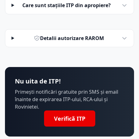
Care sunt stațiile ITP din apropiere?
Detalii autorizare RAROM
Nu uita de ITP!
Primești notificări gratuite prin SMS și email
înainte de expirarea ITP-ului, RCA-ului și
Rovinietei.
Verifică ITP