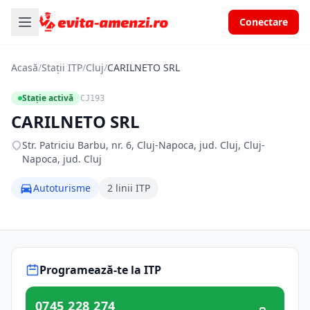
Conectare
Acasă
/
Stații ITP
/
Cluj
/
CARILNETO SRL
Stație activă
CJ193
CARILNETO SRL
Str. Patriciu Barbu, nr. 6, Cluj-Napoca, jud. Cluj, Cluj-
Napoca, jud. Cluj
Autoturisme
2 linii ITP
Programează-te la ITP
0745 228 274