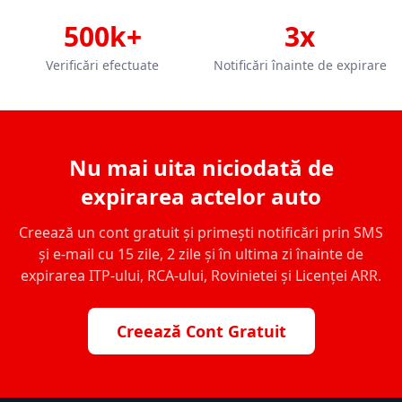
500k+
3x
Verificări efectuate
Notificări înainte de expirare
Nu mai uita niciodată de
expirarea actelor auto
Creează un cont gratuit și primești notificări prin SMS
și e-mail cu 15 zile, 2 zile și în ultima zi înainte de
expirarea ITP-ului, RCA-ului, Rovinietei și Licenței ARR.
Creează Cont Gratuit