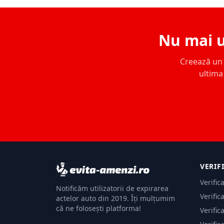
Nu mai u
Creează un c
ultima 
VERIF
Verific
Notificăm utilizatorii de expirarea
Verific
actelor auto din 2019. Îți mulțumim
că ne folosești platforma!
Verific