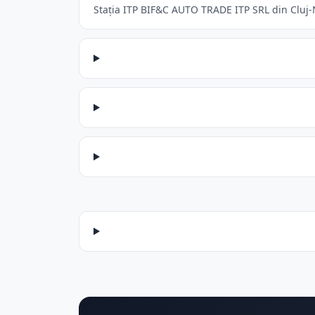
Stația ITP BIF&C AUTO TRADE ITP SRL din Cluj-N