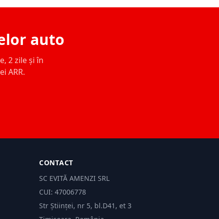
elor auto
 2 zile și în
ței ARR.
CONTACT
SC EVITĂ AMENZI SRL
CUI: 47006778
Str Științei, nr 5, bl.D41, et 3