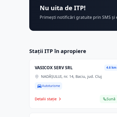
Nu uita de ITP!
Primești notificări gratuite prin SMS și 
Stații ITP în apropiere
VASICOX SERV SRL
4.6 km
NADĂȘULUI, nr. 14, Baciu, jud. Cluj
Autoturisme
Detalii stație
Sună