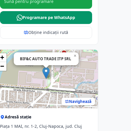
Sună pentru programare
Programare pe WhatsApp
Obține indicații rută
×
+
BIF&C AUTO TRADE ITP SRL
−
Navighează
Adresă stație
Piaţa 1 MAI, nr. 1-2, Cluj-Napoca, jud. Cluj