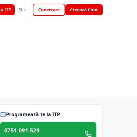
ții ITP
Știri
Conectare
Creează Cont
Programează-te la ITP
0751 091 529