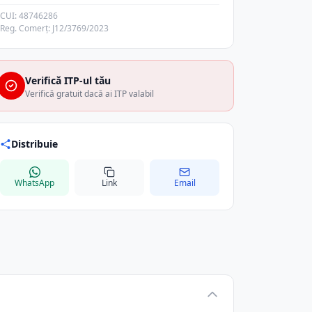
CUI: 48746286
Reg. Comerț: J12/3769/2023
Verifică ITP-ul tău
Verifică gratuit dacă ai ITP valabil
Distribuie
WhatsApp
Link
Email