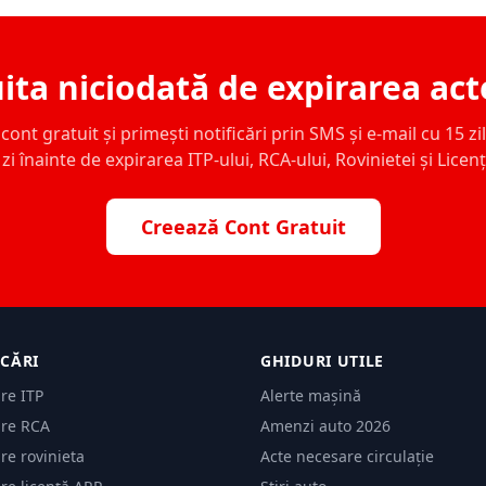
ita niciodată de expirarea act
ont gratuit și primești notificări prin SMS și e-mail cu 15 zile,
zi înainte de expirarea ITP-ului, RCA-ului, Rovinietei și Licen
Creează Cont Gratuit
ICĂRI
GHIDURI UTILE
are ITP
Alerte mașină
are RCA
Amenzi auto 2026
are rovinieta
Acte necesare circulație