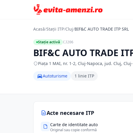
Acasă
/
Stații ITP
/
Cluj
/
BIF&C AUTO TRADE ITP SRL
Stație activă
CJ206
BIF&C AUTO TRADE IT
Piaţa 1 MAI, nr. 1-2, Cluj-Napoca, jud. Cluj, Cluj
Autoturisme
1 linie ITP
Acte necesare ITP
Carte de identitate auto
Original sau copie conformă