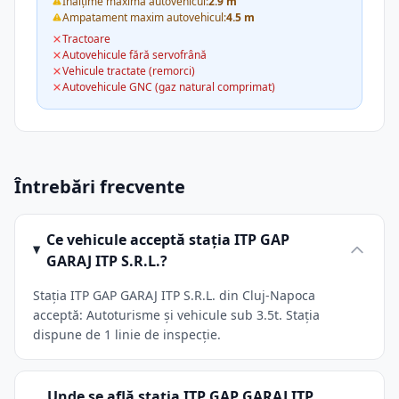
Înălțime maximă autovehicul:
2.9 m
Ampatament maxim autovehicul:
4.5 m
Tractoare
Autovehicule fără servofrână
Vehicule tractate (remorci)
Autovehicule GNC (gaz natural comprimat)
Întrebări frecvente
Ce vehicule acceptă stația ITP GAP
GARAJ ITP S.R.L.?
Stația ITP GAP GARAJ ITP S.R.L. din Cluj-Napoca
acceptă: Autoturisme și vehicule sub 3.5t. Stația
dispune de 1 linie de inspecție.
Unde se află stația ITP GAP GARAJ ITP