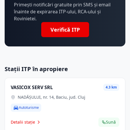
Primești notificări gratuite prin SMS și email
înainte de expirarea ITP-ului, RCA-ului și
Rovinietei.
Verifică ITP
Stații ITP în apropiere
VASICOX SERV SRL
4.3 km
NADĂȘULUI, nr. 14, Baciu, jud. Cluj
Autoturisme
Detalii stație
Sună