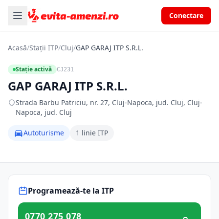
Conectare
Acasă
/
Stații ITP
/
Cluj
/
GAP GARAJ ITP S.R.L.
Stație activă
CJ231
GAP GARAJ ITP S.R.L.
Strada Barbu Patriciu, nr. 27, Cluj-Napoca, jud. Cluj, Cluj-
Napoca, jud. Cluj
Autoturisme
1 linie ITP
Programează-te la ITP
0770 275 078