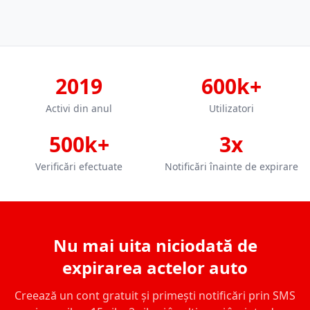
2019
600k+
Activi din anul
Utilizatori
500k+
3x
Verificări efectuate
Notificări înainte de expirare
Nu mai uita niciodată de
expirarea actelor auto
Creează un cont gratuit și primești notificări prin SMS