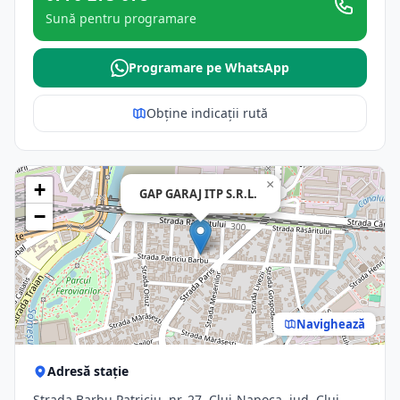
Sună pentru programare
Programare pe WhatsApp
Obține indicații rută
×
+
GAP GARAJ ITP S.R.L.
−
Navighează
Adresă stație
Strada Barbu Patriciu, nr. 27, Cluj-Napoca, jud. Cluj