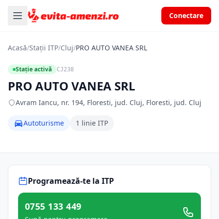
Conectare
Acasă
/
Stații ITP
/
Cluj
/
PRO AUTO VANEA SRL
Stație activă
CJ238
PRO AUTO VANEA SRL
Avram Iancu, nr. 194, Floresti, jud. Cluj, Floresti, jud. Cluj
Autoturisme
1 linie ITP
Programează-te la ITP
0755 133 449