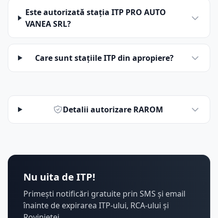
Este autorizată stația ITP PRO AUTO
VANEA SRL?
Care sunt stațiile ITP din apropiere?
Detalii autorizare RAROM
Nu uita de ITP!
Primești notificări gratuite prin SMS și email
înainte de expirarea ITP-ului, RCA-ului și
Rovinietei.