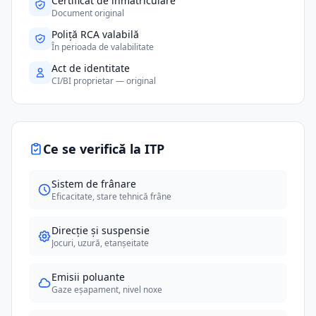
Certificat de înmatriculare
Document original
Poliță RCA valabilă
În perioada de valabilitate
Act de identitate
CI/BI proprietar — original
Ce se verifică la ITP
Sistem de frânare
Eficacitate, stare tehnică frâne
Direcție și suspensie
Jocuri, uzură, etanșeitate
Emisii poluante
Gaze eșapament, nivel noxe