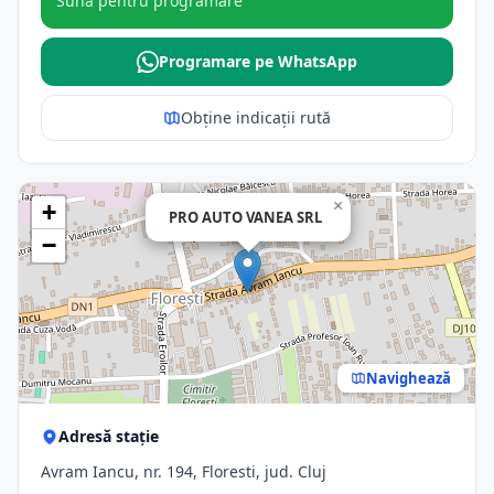
Sună pentru programare
Programare pe WhatsApp
Obține indicații rută
×
+
PRO AUTO VANEA SRL
−
Navighează
Adresă stație
Avram Iancu, nr. 194, Floresti, jud. Cluj