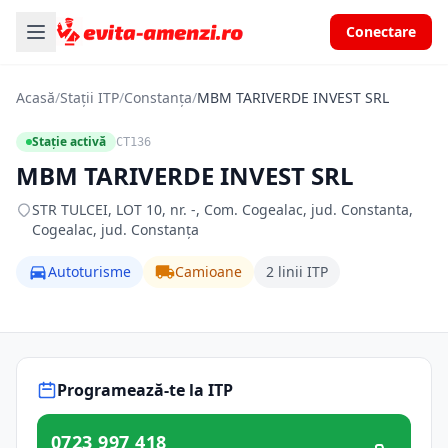
Conectare
Acasă
/
Stații ITP
/
Constanța
/
MBM TARIVERDE INVEST SRL
Stație activă
CT136
MBM TARIVERDE INVEST SRL
STR TULCEI, LOT 10, nr. -, Com. Cogealac, jud. Constanta,
Cogealac, jud. Constanța
Autoturisme
Camioane
2 linii ITP
Programează-te la ITP
0723 997 418