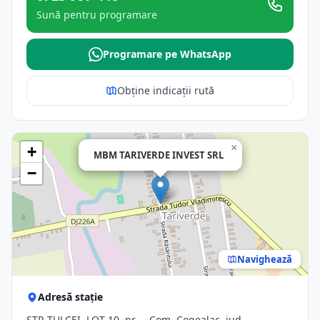
Sună pentru programare
Programare pe WhatsApp
Obține indicații rută
×
+
MBM TARIVERDE INVEST SRL
−
Navighează
Adresă stație
STR TULCEI, LOT 10, nr. -, Com. Cogealac, jud.