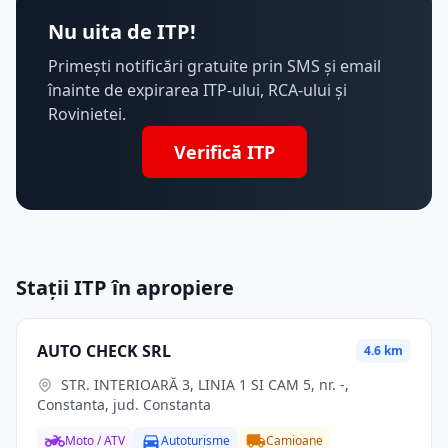
Nu uita de ITP!
Primești notificări gratuite prin SMS și email
înainte de expirarea ITP-ului, RCA-ului și
Rovinietei.
Verifică ITP
Stații ITP în apropiere
AUTO CHECK SRL
4.6 km
STR. INTERIOARĂ 3, LINIA 1 SI CAM 5, nr. -,
Constanta, jud. Constanta
Moto / ATV
Autoturisme
Camioane