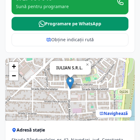
Sună pentru programare
Programare pe WhatsApp
Obține indicații rută
×
+
IULIAN S.R.L.
−
Navighează
Adresă stație
Strada Rândunelelor, nr. 42, Navodari, jud. Constanta