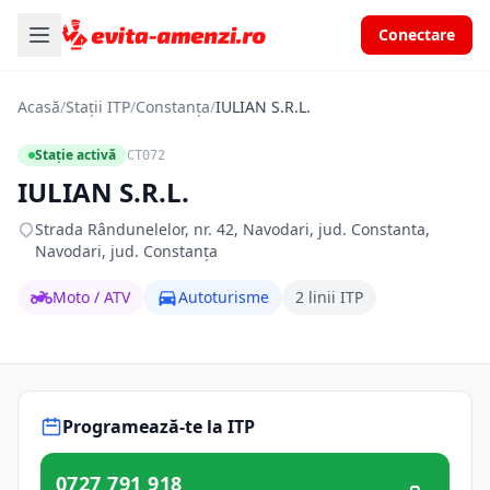
Conectare
Acasă
/
Stații ITP
/
Constanța
/
IULIAN S.R.L.
Stație activă
CT072
IULIAN S.R.L.
Strada Rândunelelor, nr. 42, Navodari, jud. Constanta,
Navodari, jud. Constanța
Moto / ATV
Autoturisme
2 linii ITP
Programează-te la ITP
0727 791 918