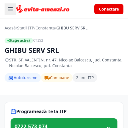
Conectare
Acasă
/
Stații ITP
/
Constanța
/
GHIBU SERV SRL
Stație activă
CT152
GHIBU SERV SRL
STR. SF. VALENTIN, nr. 47, Nicolae Balcescu, jud. Constanta,
Nicolae Balcescu, jud. Constanța
Autoturisme
Camioane
2 linii ITP
Programează-te la ITP
0722 573 074