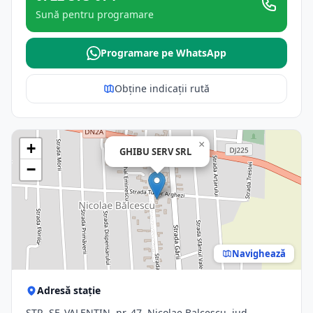
Sună pentru programare
Programare pe WhatsApp
Obține indicații rută
×
+
GHIBU SERV SRL
−
Navighează
Adresă stație
STR. SF. VALENTIN, nr. 47, Nicolae Balcescu, jud.