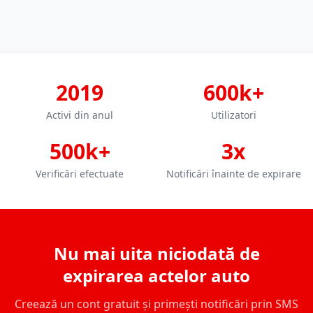
2019
600k+
Activi din anul
Utilizatori
500k+
3x
Verificări efectuate
Notificări înainte de expirare
Nu mai uita niciodată de
expirarea actelor auto
Creează un cont gratuit și primești notificări prin SMS