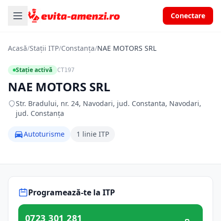
Conectare
Acasă
/
Stații ITP
/
Constanța
/
NAE MOTORS SRL
Stație activă
CT197
NAE MOTORS SRL
Str. Bradului, nr. 24, Navodari, jud. Constanta, Navodari,
jud. Constanța
Autoturisme
1 linie ITP
Programează-te la ITP
0723 301 281