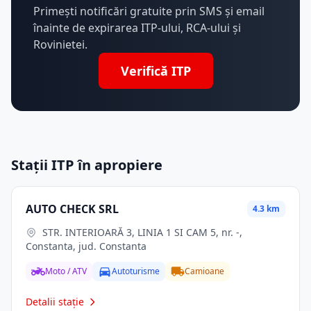
Primești notificări gratuite prin SMS și email
înainte de expirarea ITP-ului, RCA-ului și
Rovinietei.
Verifică ITP
Stații ITP în apropiere
AUTO CHECK SRL
4.3 km
STR. INTERIOARĂ 3, LINIA 1 SI CAM 5, nr. -,
Constanta, jud. Constanta
Moto / ATV
Autoturisme
Camioane
Detalii stație