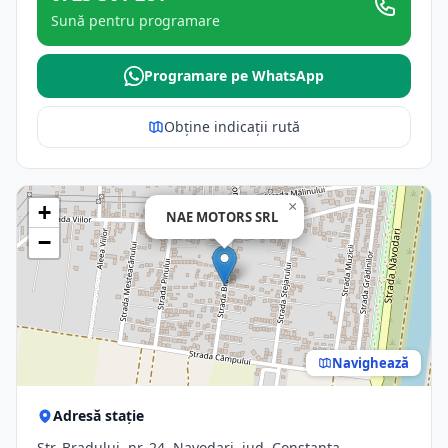
Sună pentru programare
Programare pe WhatsApp
Obține indicații rută
×
+
NAE MOTORS SRL
−
Navighează
Adresă stație
Str. Bradului, nr. 24, Navodari, jud. Constanta