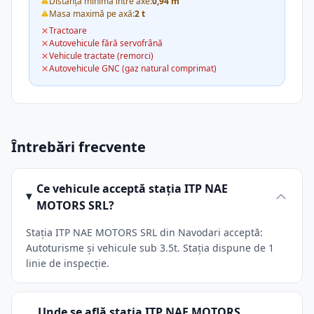
Distanța minimă între axe:
0,94 m
Masa maximă pe axă:
2 t
Tractoare
Autovehicule fără servofrână
Vehicule tractate (remorci)
Autovehicule GNC (gaz natural comprimat)
Întrebări frecvente
Ce vehicule acceptă stația ITP NAE
MOTORS SRL?
Stația ITP NAE MOTORS SRL din Navodari acceptă:
Autoturisme și vehicule sub 3.5t. Stația dispune de 1
linie de inspecție.
Unde se află stația ITP NAE MOTORS