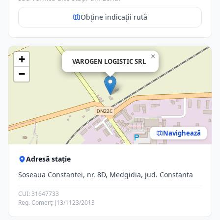
Obține indicații rută
×
+
VAROGEN LOGISTIC SRL
−
Navighează
Adresă stație
Soseaua Constantei, nr. 8D, Medgidia, jud. Constanta
CUI: 31647733
Reg. Comerț: J13/1123/2013