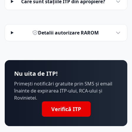
Care sunt stațiile ITP din apropiere?
Detalii autorizare RAROM
Nu uita de ITP!
Primești notificări gratuite prin SMS și email
înainte de expirarea ITP-ului, RCA-ului și
Rovinietei.
Verifică ITP