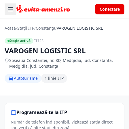
Conectare
Acasă
/
Stații ITP
/
Constanța
/
VAROGEN LOGISTIC SRL
Stație activă
CT128
VAROGEN LOGISTIC SRL
Soseaua Constantei, nr. 8D, Medgidia, jud. Constanta,
Medgidia, jud. Constanța
Autoturisme
1 linie ITP
Programează-te la ITP
Număr de telefon indisponibil. Vizitează stația direct
sau verifică alte stații din zonă.