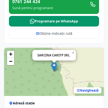
0761 244 424
Sună pentru programare
Programare pe WhatsApp
Obține indicații rută
×
+
SARCINA CARITP SRL
−
Navighează
Adresă stație