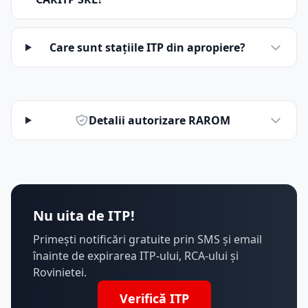
Care sunt stațiile ITP din apropiere?
Detalii autorizare RAROM
Nu uita de ITP!
Primești notificări gratuite prin SMS și email
înainte de expirarea ITP-ului, RCA-ului și
Rovinietei.
Verifică ITP