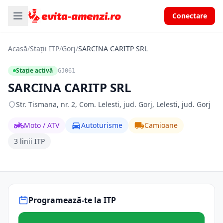
Conectare
Acasă
/
Stații ITP
/
Gorj
/
SARCINA CARITP SRL
Stație activă
GJ061
SARCINA CARITP SRL
Str. Tismana, nr. 2, Com. Lelesti, jud. Gorj, Lelesti, jud. Gorj
Moto / ATV
Autoturisme
Camioane
3 linii ITP
Programează-te la ITP