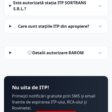
Este autorizată stația ITP SORTRANS
S.R.L.?
Care sunt stațiile ITP din apropiere?
Detalii autorizare RAROM
Nu uita de ITP!
Primești notificări gratuite prin SMS și email
înainte de expirarea ITP-ului, RCA-ului și
Rovinietei.