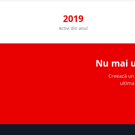
2019
Activi din anul
Nu mai u
Creează un c
ultima 