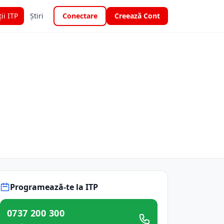
ții ITP
Știri
Conectare
Creează Cont
Programează-te la ITP
0737 200 300