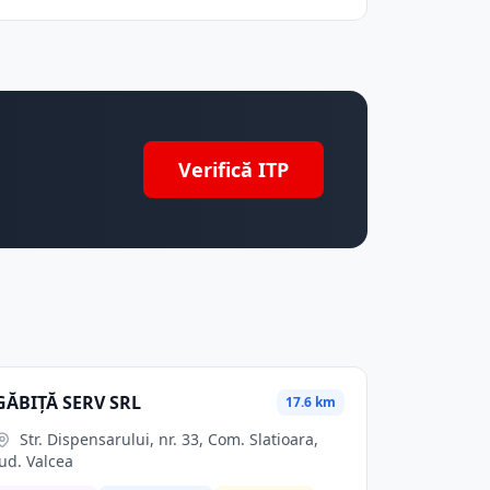
Verifică ITP
GĂBIŢĂ SERV SRL
17.6 km
Str. Dispensarului, nr. 33, Com. Slatioara,
jud. Valcea