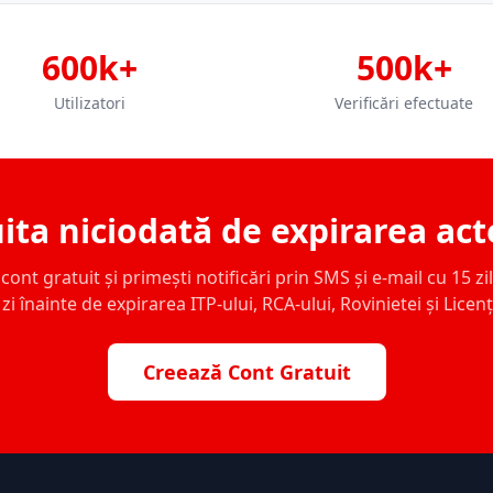
600k+
500k+
Utilizatori
Verificări efectuate
ita niciodată de expirarea act
ont gratuit și primești notificări prin SMS și e-mail cu 15 zile,
zi înainte de expirarea ITP-ului, RCA-ului, Rovinietei și Licen
Creează Cont Gratuit