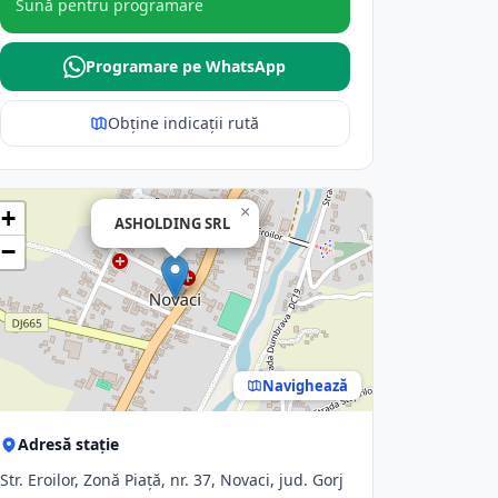
Sună pentru programare
Programare pe WhatsApp
Obține indicații rută
×
+
ASHOLDING SRL
−
Navighează
Adresă stație
Str. Eroilor, Zonă Piaţă, nr. 37, Novaci, jud. Gorj