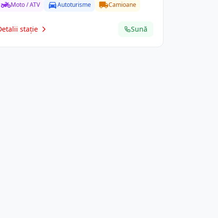
Moto / ATV
Autoturisme
Camioane
Detalii stație
Sună