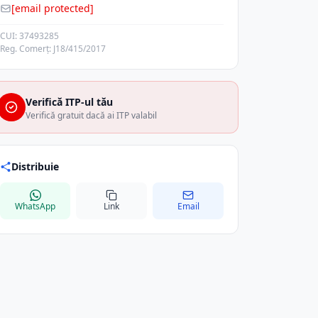
[email protected]
CUI: 37493285
Reg. Comerț: J18/415/2017
Verifică ITP-ul tău
Verifică gratuit dacă ai ITP valabil
Distribuie
WhatsApp
Link
Email