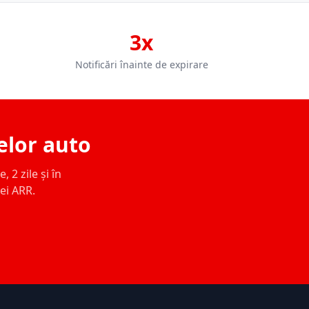
3x
Notificări înainte de expirare
elor auto
 2 zile și în
ței ARR.