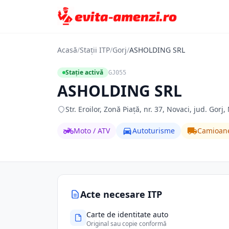
Acasă
/
Stații ITP
/
Gorj
/
ASHOLDING SRL
Stație activă
GJ055
ASHOLDING SRL
Str. Eroilor, Zonă Piaţă, nr. 37, Novaci, jud. Gorj,
Moto / ATV
Autoturisme
Camioan
Acte necesare ITP
Carte de identitate auto
Original sau copie conformă