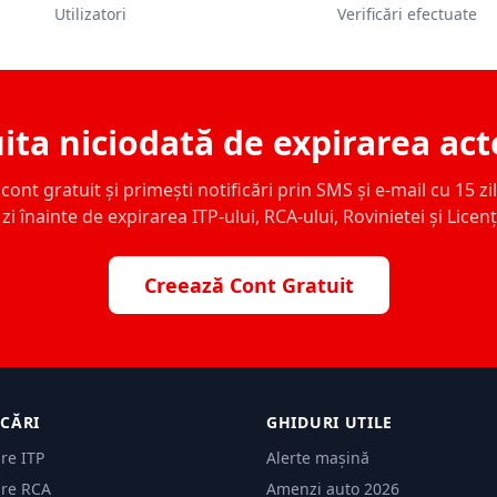
Utilizatori
Verificări efectuate
ita niciodată de expirarea act
ont gratuit și primești notificări prin SMS și e-mail cu 15 zile,
zi înainte de expirarea ITP-ului, RCA-ului, Rovinietei și Licen
Creează Cont Gratuit
ICĂRI
GHIDURI UTILE
are ITP
Alerte mașină
are RCA
Amenzi auto 2026