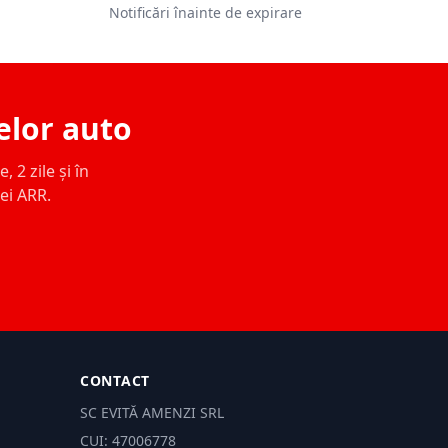
Notificări înainte de expirare
elor auto
 2 zile și în
ței ARR.
CONTACT
SC EVITĂ AMENZI SRL
CUI: 47006778