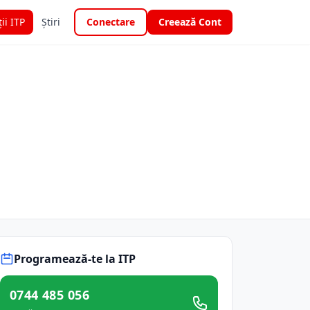
ții ITP
Știri
Conectare
Creează Cont
Programează-te la ITP
0744 485 056