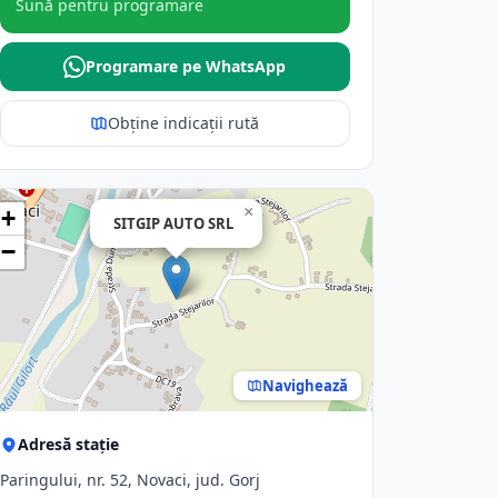
Sună pentru programare
Programare pe WhatsApp
Obține indicații rută
×
+
SITGIP AUTO SRL
−
Navighează
Adresă stație
Paringului, nr. 52, Novaci, jud. Gorj