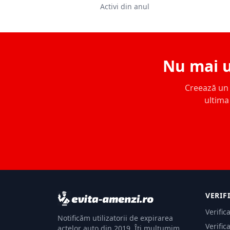
Activi din anul
Nu mai u
Creează un c
ultima 
VERIF
Verific
Notificăm utilizatorii de expirarea
Verific
actelor auto din 2019. Îți mulțumim