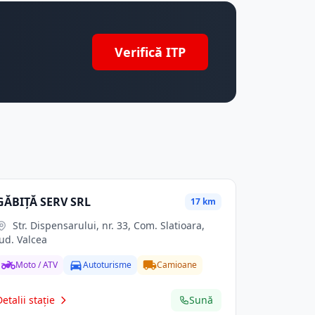
Verifică ITP
GĂBIŢĂ SERV SRL
17 km
Str. Dispensarului, nr. 33, Com. Slatioara,
jud. Valcea
Moto / ATV
Autoturisme
Camioane
Detalii stație
Sună