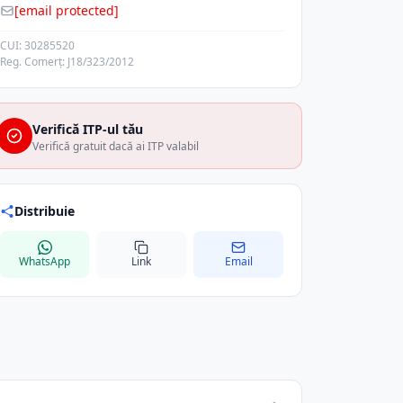
[email protected]
CUI: 30285520
Reg. Comerț: J18/323/2012
Verifică ITP-ul tău
Verifică gratuit dacă ai ITP valabil
Distribuie
WhatsApp
Link
Email