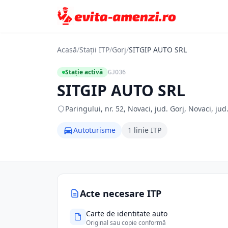
Acasă
/
Stații ITP
/
Gorj
/
SITGIP AUTO SRL
Stație activă
GJ036
SITGIP AUTO SRL
Paringului, nr. 52, Novaci, jud. Gorj, Novaci, jud
Autoturisme
1 linie ITP
Acte necesare ITP
Carte de identitate auto
Original sau copie conformă