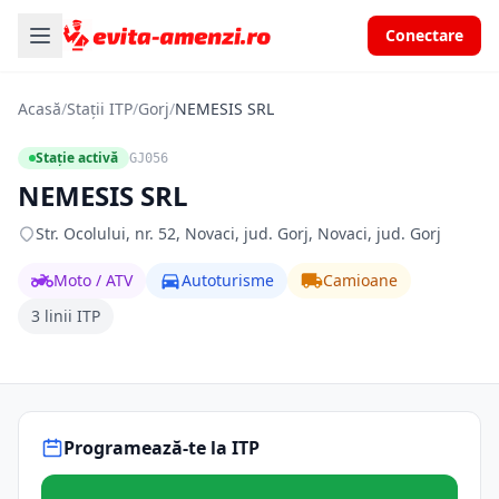
Conectare
Acasă
/
Stații ITP
/
Gorj
/
NEMESIS SRL
Stație activă
GJ056
NEMESIS SRL
Str. Ocolului, nr. 52, Novaci, jud. Gorj, Novaci, jud. Gorj
Moto / ATV
Autoturisme
Camioane
3 linii ITP
Programează-te la ITP