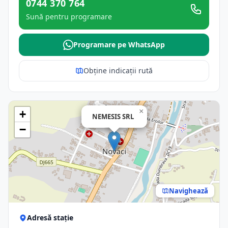
0744 370 764
Sună pentru programare
Programare pe WhatsApp
Obține indicații rută
×
+
NEMESIS SRL
−
Navighează
Adresă stație