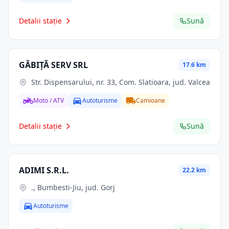
Detalii stație
Sună
GĂBIŢĂ SERV SRL
17.6 km
Str. Dispensarului, nr. 33, Com. Slatioara, jud. Valcea
Moto / ATV
Autoturisme
Camioane
Detalii stație
Sună
ADIMI S.R.L.
22.2 km
., Bumbesti-Jiu, jud. Gorj
Autoturisme