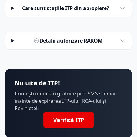
Care sunt stațiile ITP din apropiere?
Detalii autorizare RAROM
Nu uita de ITP!
Primești notificări gratuite prin SMS și email
înainte de expirarea ITP-ului, RCA-ului și
Rovinietei.
Verifică ITP