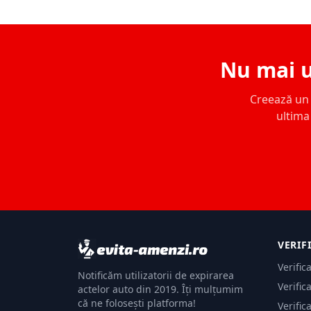
Nu mai u
Creează un c
ultima 
VERIF
Verific
Notificăm utilizatorii de expirarea
Verific
actelor auto din 2019. Îți mulțumim
că ne folosești platforma!
Verific