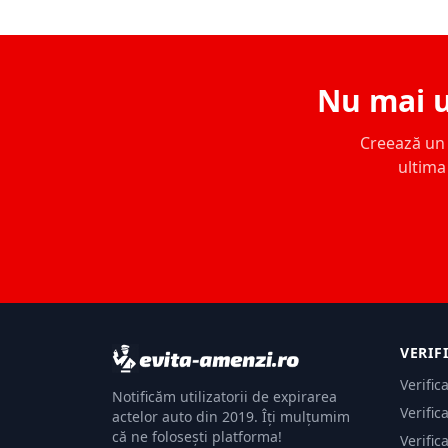
Nu mai u
Creează un c
ultima 
VERIF
Verific
Notificăm utilizatorii de expirarea
Verific
actelor auto din 2019. Îți mulțumim
că ne folosești platforma!
Verific