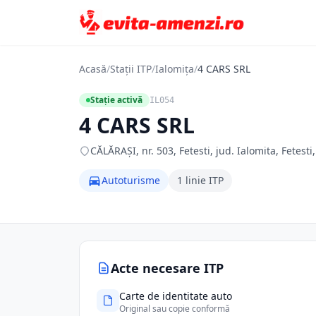
Acasă
/
Stații ITP
/
Ialomița
/
4 CARS SRL
Stație activă
IL054
4 CARS SRL
CĂLĂRAŞI, nr. 503, Fetesti, jud. Ialomita, Fetesti
Autoturisme
1 linie ITP
Acte necesare ITP
Carte de identitate auto
Original sau copie conformă