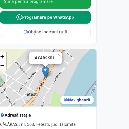
Sună pentru programare
Programare pe WhatsApp
Obține indicații rută
×
+
4 CARS SRL
−
Navighează
Adresă stație
CĂLĂRAŞI, nr. 503, Fetesti, jud. Ialomita