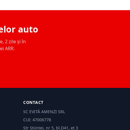
elor auto
 2 zile și în
ței ARR.
CONTACT
SC EVITĂ AMENZI SRL
CUI: 47006778
Str Științei, nr 5, bl.D41, et 3