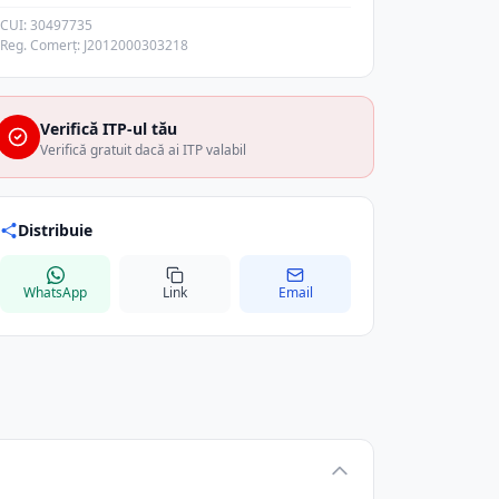
CUI: 30497735
Reg. Comerț: J2012000303218
Verifică ITP-ul tău
Verifică gratuit dacă ai ITP valabil
Distribuie
WhatsApp
Link
Email