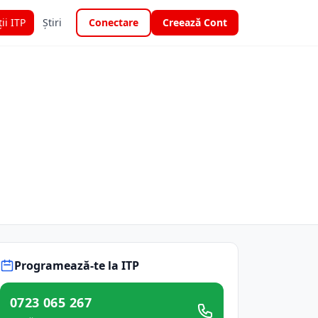
ții ITP
Știri
Conectare
Creează Cont
Programează-te la ITP
0723 065 267