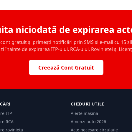
ita niciodată de expirarea act
ont gratuit și primești notificări prin SMS și e-mail cu 15 zile,
zi înainte de expirarea ITP-ului, RCA-ului, Rovinietei și Licen
Creează Cont Gratuit
ICĂRI
GHIDURI UTILE
are ITP
Alerte mașină
are RCA
Amenzi auto 2026
are rovinieta
Acte necesare circulație