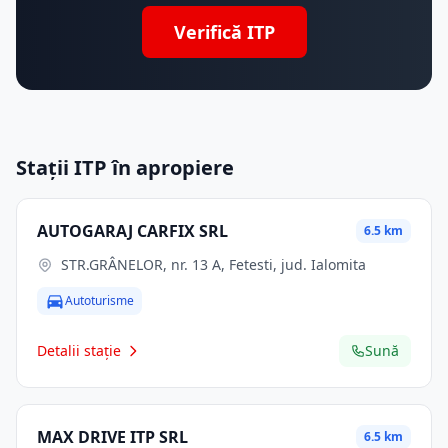
Verifică ITP
Stații ITP în apropiere
AUTOGARAJ CARFIX SRL
6.5 km
STR.GRÂNELOR, nr. 13 A, Fetesti, jud. Ialomita
Autoturisme
Detalii stație
Sună
MAX DRIVE ITP SRL
6.5 km