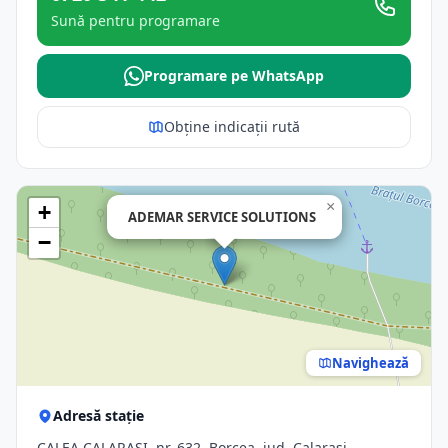
Sună pentru programare
Programare pe WhatsApp
Obține indicații rută
×
+
ADEMAR SERVICE SOLUTIONS
−
Navighează
Adresă stație
CALEA CALARASI, nr. 632, Borcea, jud. Calarasi