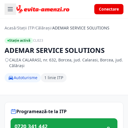
Conectare
Acasă
/
Stații ITP
/
Călărași
/
ADEMAR SERVICE SOLUTIONS
Stație activă
CL023
ADEMAR SERVICE SOLUTIONS
CALEA CALARASI, nr. 632, Borcea, jud. Calarasi, Borcea, jud.
Călărași
Autoturisme
1 linie ITP
Programează-te la ITP
0720 341 442