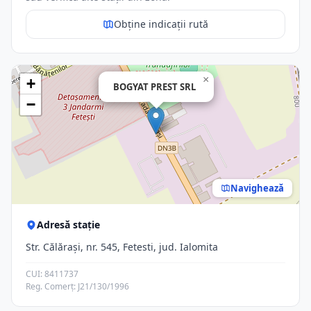
Obține indicații rută
×
+
BOGYAT PREST SRL
−
Navighează
Adresă stație
Str. Călăraşi, nr. 545, Fetesti, jud. Ialomita
CUI: 8411737
Reg. Comerț: J21/130/1996