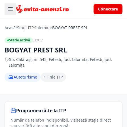
Conectare
Acasă
/
Stații ITP
/
Ialomița
/
BOGYAT PREST SRL
Stație activă
IL017
BOGYAT PREST SRL
Str. Călăraşi, nr. 545, Fetesti, jud. Ialomita, Fetesti, jud.
Ialomița
Autoturisme
1 linie ITP
Programează-te la ITP
Număr de telefon indisponibil. Vizitează stația direct
sau verifică alte stații din zonă.