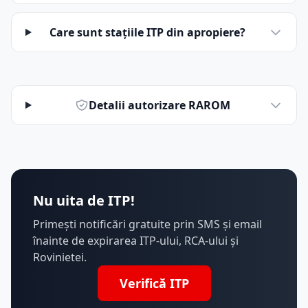
Care sunt stațiile ITP din apropiere?
Detalii autorizare RAROM
Nu uita de ITP!
Primești notificări gratuite prin SMS și email
înainte de expirarea ITP-ului, RCA-ului și
Rovinietei.
Verifică ITP