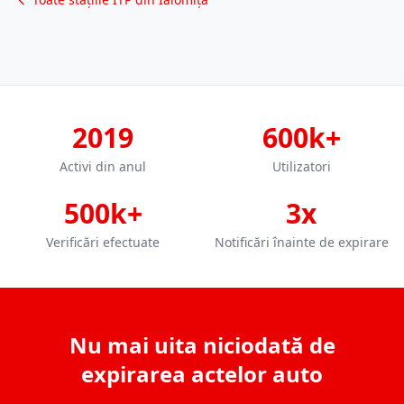
2019
600k+
Activi din anul
Utilizatori
500k+
3x
Verificări efectuate
Notificări înainte de expirare
Nu mai uita niciodată de
expirarea actelor auto