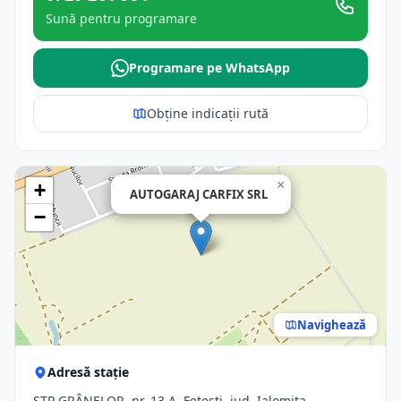
Sună pentru programare
Programare pe WhatsApp
Obține indicații rută
×
+
AUTOGARAJ CARFIX SRL
−
Navighează
Adresă stație
STR.GRÂNELOR, nr. 13 A, Fetesti, jud. Ialomita