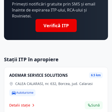
Primești notificări gratuite prin SMS și email
înainte de expirarea ITP-ului, RCA-ului și
Rovinietei.
Verifică ITP
Stații ITP în apropiere
ADEMAR SERVICE SOLUTIONS
6.5 km
CALEA CALARASI, nr. 632, Borcea, jud. Calarasi
Autoturisme
Detalii stație
Sună