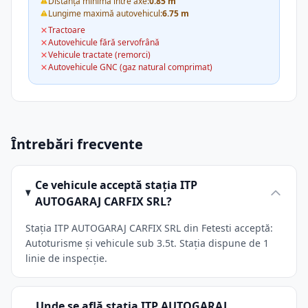
Distanța minimă între axe:
0.85 m
Lungime maximă autovehicul:
6.75 m
Tractoare
Autovehicule fără servofrână
Vehicule tractate (remorci)
Autovehicule GNC (gaz natural comprimat)
Întrebări frecvente
Ce vehicule acceptă stația ITP
AUTOGARAJ CARFIX SRL?
Stația ITP AUTOGARAJ CARFIX SRL din Fetesti acceptă:
Autoturisme și vehicule sub 3.5t. Stația dispune de 1
linie de inspecție.
Unde se află stația ITP AUTOGARAJ