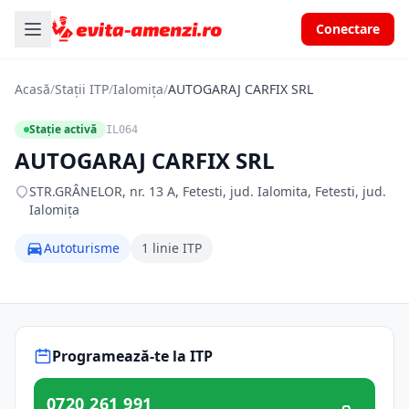
Conectare
Acasă
/
Stații ITP
/
Ialomița
/
AUTOGARAJ CARFIX SRL
Stație activă
IL064
AUTOGARAJ CARFIX SRL
STR.GRÂNELOR, nr. 13 A, Fetesti, jud. Ialomita, Fetesti, jud.
Ialomița
Autoturisme
1 linie ITP
Programează-te la ITP
0720 261 991