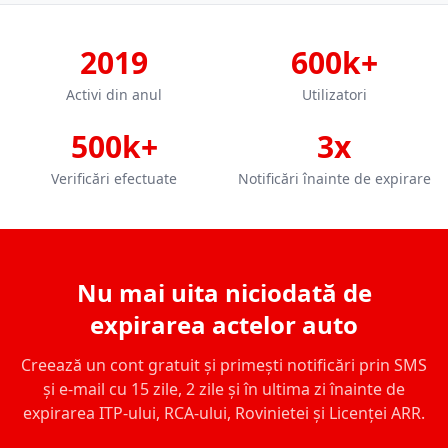
2019
600k+
Activi din anul
Utilizatori
500k+
3x
Verificări efectuate
Notificări înainte de expirare
Nu mai uita niciodată de
expirarea actelor auto
Creează un cont gratuit și primești notificări prin SMS
și e-mail cu 15 zile, 2 zile și în ultima zi înainte de
expirarea ITP-ului, RCA-ului, Rovinietei și Licenței ARR.