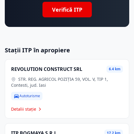
Verifică ITP
Stații ITP în apropiere
REVOLUTION CONSTRUCT SRL
6.4 km
STR. REG. AGRICOL POZIȚIA 59, VOL. V, TIP 1,
Contesti, jud. Iasi
Autoturisme
Detalii stație
ITP BOGMAYA S.R.L.
17.2 km