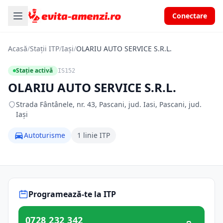
Conectare
Acasă
/
Stații ITP
/
Iași
/
OLARIU AUTO SERVICE S.R.L.
Stație activă
IS152
OLARIU AUTO SERVICE S.R.L.
Strada Fântânele, nr. 43, Pascani, jud. Iasi, Pascani, jud.
Iași
Autoturisme
1 linie ITP
Programează-te la ITP
0728 232 342