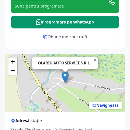
Sună pentru programare
Programare pe WhatsApp
Obține indicații rută
×
+
OLARIU AUTO SERVICE S.R.L.
−
Navighează
Adresă stație
Strada Fântânele, nr. 43, Pascani, jud. Iasi